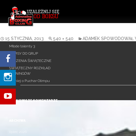
Uzależnij się od Boksu!
Szukaj:
TOMASZ ADAMEK (RADIO RA
OSTATNIE WPISY
15 STYCZNIA, 2013
540 × 540
ADAMEK SPOWODOWAŁ 
Młode talenty 3
ZAPISY DO GRUP
ŻYCZENIA ŚWIĄTECZNE
ŚWIĄTECZNY ROZKŁAD
TRENINGÓW
Turniej o Puchar Olimpu
NAJNOWSZE KOMENTARZE
ARCHIWA
lipiec 2026