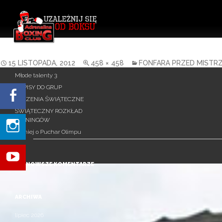
Uzależnij się od Boksu!
Szukaj:
485123_443180459073256_3
OSTATNIE WPISY
15 LISTOPADA, 2012
458 × 458
FONFARA PRZED MISTR
Młode talenty 3
ZAPISY DO GRUP
ŻYCZENIA ŚWIĄTECZNE
ŚWIĄTECZNY ROZKŁAD
TRENINGÓW
Turniej o Puchar Olimpu
NAJNOWSZE KOMENTARZE
ARCHIWA
lipiec 2026