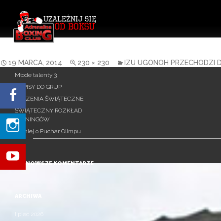
Uzależnij się od Boksu!
Szukaj:
IZU1
OSTATNIE WPISY
19 MARCA, 2014
230 × 230
IZU UGONOH PRZECHODZI D
Młode talenty 3
ZAPISY DO GRUP
ŻYCZENIA ŚWIĄTECZNE
ŚWIĄTECZNY ROZKŁAD
TRENINGÓW
Turniej o Puchar Olimpu
NAJNOWSZE KOMENTARZE
ARCHIWA
lipiec 2026