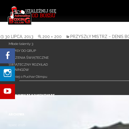
Uzależnij się od Boksu!
Szukaj:
BOJCOW
OSTATNIE WPISY
30 LIPCA, 2013
200 × 200
PRZYSZŁY MISTRZ – DENIS 
Młode talenty 3
ZAPISY DO GRUP
ŻYCZENIA ŚWIĄTECZNE
ŚWIĄTECZNY ROZKŁAD
TRENINGÓW
Turniej o Puchar Olimpu
NAJNOWSZE KOMENTARZE
ARCHIWA
lipiec 2026