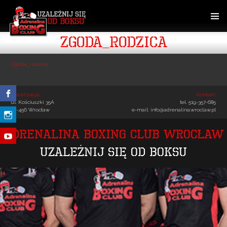
SKIP
TO
CONTENT
PRIMAR
Zgoda_rodzica
MENU
Zgoda_rodzica
Lokalizacja:
Kontakt:
ul. Kościuszki 35A
tel. 519-357-685
50-456 Wrocław
e-mail:
info@adrenalina.wroclaw.pl
Adrenalina Boxing Club Wrocław
Uzależnij się od boksu