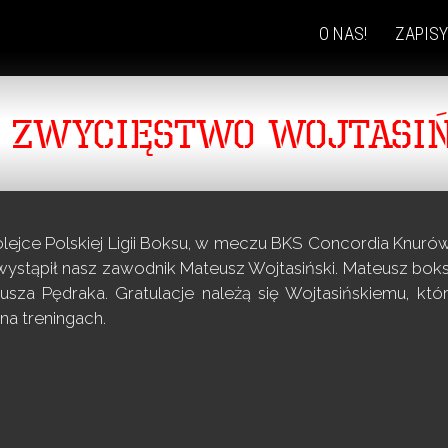
O NAS!
ZAPISY
SKIP
TO
CONTENT
E ZWYCIĘSTWO WOJTASIŃ
olejce Polskiej Ligii Boksu, w meczu BKS Concordia Knuró
wystąpił nasz zawodnik Mateusz Wojtasiński. Mateusz boks
usza Pędraka.
Gratulacje należą się Wojtasińskiemu, któr
na treningach.