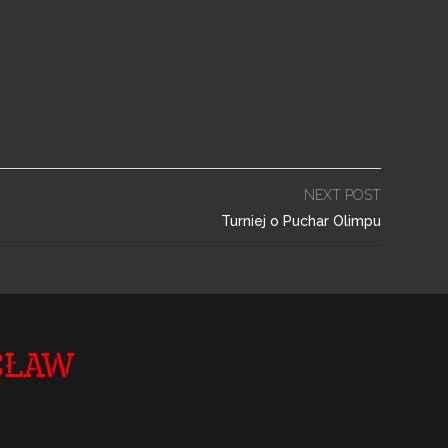
NEXT POST
Turniej o Puchar Olimpu
cław