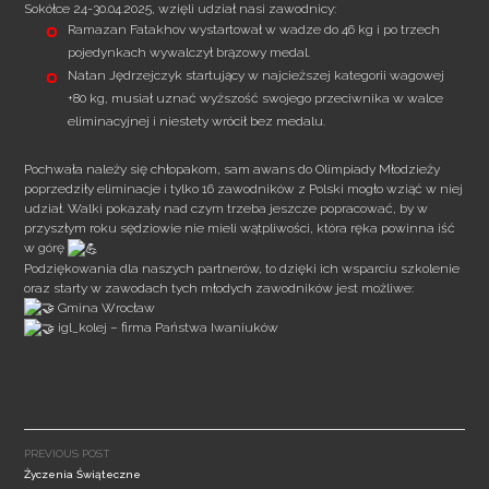
Sokółce 24-30.04.2025, wzięli udział nasi zawodnicy:
Ramazan Fatakhov wystartował w wadze do 46 kg i po trzech
pojedynkach wywalczył brązowy medal.
Natan Jędrzejczyk startujący w najcieższej kategorii wagowej
+80 kg, musiał uznać wyższość swojego przeciwnika w walce
eliminacyjnej i niestety wrócił bez medalu.
Pochwała należy się chłopakom, sam awans do Olimpiady Młodzieży
poprzedziły eliminacje i tylko 16 zawodników z Polski mogło wziąć w niej
udział. Walki pokazały nad czym trzeba jeszcze popracować, by w
przyszłym roku sędziowie nie mieli wątpliwości, która ręka powinna iść
w górę
Podziękowania dla naszych partnerów, to dzięki ich wsparciu szkolenie
oraz starty w zawodach tych młodych zawodników jest możliwe:
Gmina Wrocław
igl_kolej – firma Państwa Iwaniuków
Post
navigation
PREVIOUS POST
Życzenia Świąteczne