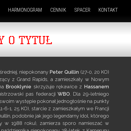
HARMONOGRAM
CENNIK
SPACER
KONTAKT
Y O TYTUŁ
 średniej, niepokonany
Peter Quillin
(27-0, 20 KO)
dzący z Grand Rapids, a zamieszkały w Nowym
na
Brooklynie
skrzyżuje rękawice z
Hassanem
istrzowski pas federacji
WBO
. Dla 29-letniego
m swoim występie pokonał jednogłośnie na punkty
1-6-1, 25 KO), starcie z zamieszkałym we Francji
llin, podobnie jak jego legendarny idol, którego
ły w 1988 roku), zamierza sporo namieszać w
0 października niepokonany 28-latek z Kamerunu