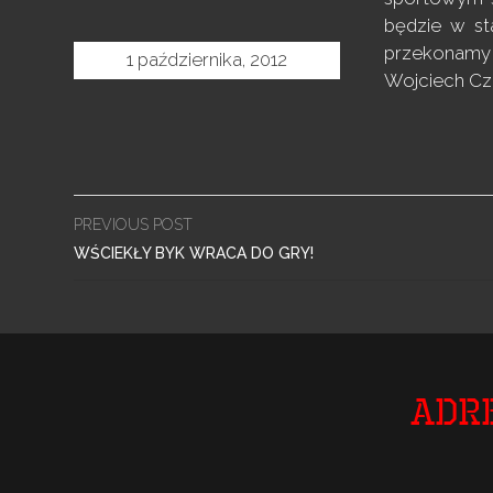
będzie w st
przekonamy 
1 października, 2012
Wojciech C
Post
PREVIOUS POST
navigation
WŚCIEKŁY BYK WRACA DO GRY!
Adr