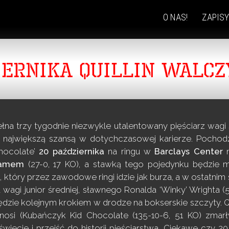
O NAS!
ZAPISY
SKIP
TO
CONTENT
IERNIKA QUILLIN WALCZ
ełna trzy tygodnie niezwykle utalentowany pięściarz wagi
d największą szansą w dotychczasowej karierze. Pocho
Chocolate’
20 października
na ringu w
Barclays Center
kamem
(27-0, 17 KO), a stawką tego pojedynku będzie m
 który przez zawodowe ringi idzie jak burza, a w ostatni
 wagi junior średniej, sławnego Ronalda ‘Winky’ Wrighta (5
zie kolejnym krokiem w drodze na bokserskie szczyty. Qui
osi (Kubańczyk Kid Chocolate (135-10-6, 51 KO) zmar
iecie i przejść do historii pięściarstwa. Ciekawe czy 2