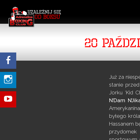
20 PAŹDZ
Już za niesp
stanie prze
Jorku ‘Kid 
N’Dam
N’Ji
Amerykanina,
byłego króla
Hassanem będ
przydomek n
sportowym św