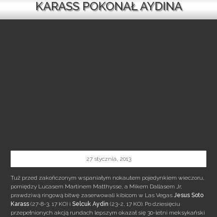
KARASS POKONAŁ AYDINA
27 stycznia, 2013
Tuż przed zakończonym wspaniałym nokautem pojedynkiem wieczoru,
pomiędzy Lucasem Martinem Matthysse, a Mikem Dallasem Jr,
prawdziwą ringową bitwę zaserwowali kibicom w Las Vegas
Jesus Soto
Karass
(27-8-3, 17 KO) i
Selcuk Aydin
(23-2, 17 KO). Po dziesięciu
przepełnionych akcją rundach lepszym okazał się 30-letni meksykański