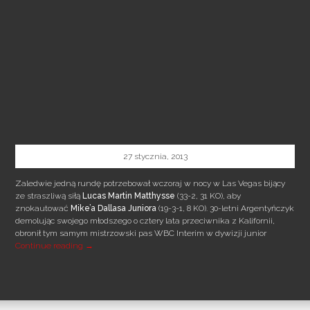
27 stycznia, 2013
Zaledwie jedną rundę potrzebował wczoraj w nocy w Las Vegas bijący
ze straszliwą siłą
Lucas
Martin Matthysse
(33-2, 31 KO), aby
znokautować
Mike’a Dallasa Juniora
(19-3-1, 8 KO). 30-letni Argentyńczyk
demolując swojego młodszego o cztery lata przeciwnika z Kalifornii,
obronił tym samym mistrzowski pas WBC Interim w dywizji junior
KOLEJNY NOKAUT ARGENTYŃSKIEJ MASZYNY DO BICIA
Continue reading
→