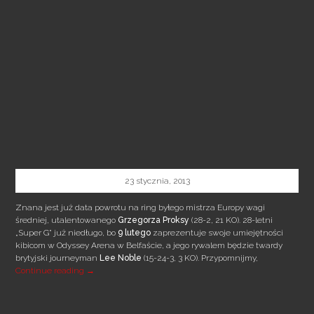
23 stycznia, 2013
Znana jest już data powrotu na ring byłego mistrza Europy wagi
średniej, utalentowanego
Grzegorza Proksy
(28-2, 21 KO). 28-letni
„Super G” już niedługo, bo
9 lutego
zaprezentuje swoje umiejętności
kibicom w Odyssey Arena w Belfaście, a jego rywalem będzie twardy
brytyjski journeyman
Lee Noble
(15-24-3, 3 KO). Przypomnijmy,
9 LUTEGO POWRACA „SUPER G”
Continue reading
→