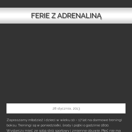
FERIE Z ADRENALINĄ
28 stycznia, 2013
Zapraszamy młodzież i dzieci w wieku 10 – 17 lat na darmowe treningi
boksu. Treningi są w poniedziałki, środy i piątki o godzinie 18:00.
Wystarczy mieć ze sobą strój sportowy i zmienne obuwie. Płeć nie ma