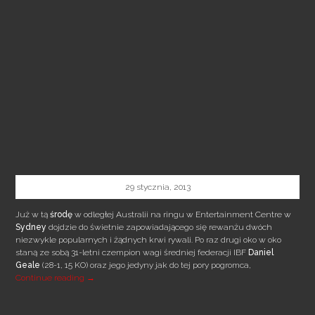
29 stycznia, 2013
Już w tą
środę
w odległej Australii na ringu w Entertainment Centre w
Sydney
dojdzie do świetnie zapowiadającego się rewanżu dwóch
niezwykle popularnych i żądnych krwi rywali. Po raz drugi oko w oko
staną ze sobą 31-letni czempion wagi średniej federacji IBF
Daniel
Geale
(28-1, 15 KO) oraz jego jedyny jak do tej pory pogromca,
W ŚRODĘ BITWA O AUSTRALIĘ!!
Continue reading
→