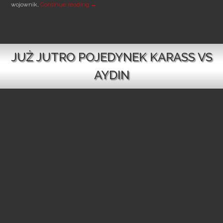
KARASS POKONAŁ AYDINA
wojownik,
Continue reading
→
JUŻ JUTRO POJEDYNEK KARASS VS
AYDIN