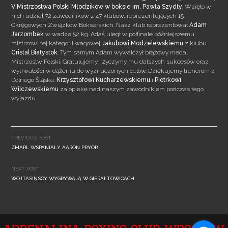
V Mistrzostwa Polski Młodzików w boksie im. Pawła Szydły
. Wzięło w
nich udział 72 zawodników z 47 klubów, reprezentujących 15
Okręgowych Związków Bokserskich. Nasz klub reprezentował
Adam
Jarzombek
w wadze 52 kg. Adaś uległ w półfinale późniejszemu
mistrzowi
tej kategorii wagowej
Jakubowi Modzelewskiemu
z klubu
Cristal Białystok
. Tym samym Adam wywalczył brązowy medal
Mistrzostw Polski. Gratulujemy i życzymy mu dalszych sukcesów oraz
wytrwałości w dążeniu do wyznaczonych celów. Dziękujemy trenerom z
Dolnego Śląska:
Krzysztofowi Kucharzewskiemu
i
Piotrkowi
Wilczewskiemu
za opiekę nad naszym zawodnikiem podczas tego
wyjazdu.
Post
navigation
PREVIOUS POST
ZMARŁ WSPANIAŁY AARON PRYOR
NEXT POST
WOJTASIŃSCY WYGRYWAJĄ W GIERAŁTOWICACH