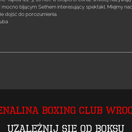
 mocno bijącym Sethem interesujący spektakl. Miejmy nad
ie dojść do porozumienia.
zuba
enalina Boxing Club Wro
Uzależnij się od boksu