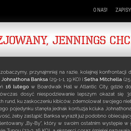
O NAS!
ZAPISY
SKIP
TO
CONTENT
JOWANY, JENNINGS CHC
 zobaczymy, przynajmniej na razie, kolejnej konfrontac
i
Johnathona Banksa
(29-1-1, 19 KO) i
Setha Mitchella
(25
ień
16 lutego
w Boardwalk Hall w Atlantic City, gdzie d
ówczas dosyć niespodziewanie lepszym okazał się 30
ch rund, ku zaskoczeniu kibiców, zdemolował swojego nie
o pojedynku stanęła jednak kontuzja kciuka Johnathona,
ść, żeby zastąpić Banksa wyraził już podobno obiecujący bo
talentowany „By-By”, który w swoim ostatnim występie w
ie Tupou (22-3, 16 KO), a eksperci coraz śmielej nazywa