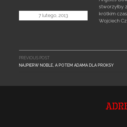
stworzyłby z
krótkim czas
7 lutego, 2013
Wojciech C
Post
PREVIOUS POST
navigation
NAJPIERW NOBLE, A POTEM ADAMA DLA PROKSY
Adr