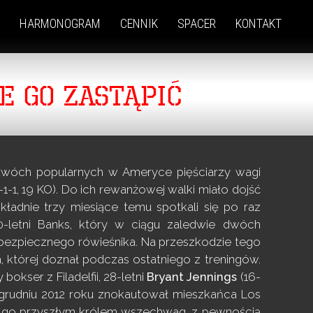
HARMONOGRAM
CENNIK
SPACER
KONTAKT
E GO ZASTĄPIĆ
ji dwóch popularnych w Ameryce pięściarzy wagi
-1-1, 19 KO). Do ich rewanżowej walki miało dojść
okładnie trzy miesiące temu
spotkali się po raz
-letni Banks, który w ciągu zaledwie dwóch
bezpiecznego rówieśnika. Na przeszkodzie tego
 której doznał podczas ostatniego z treningów.
kser z Filadelfii, 28-letni
Bryant Jennings
(16-
 grudniu 2012 roku znokautował mieszkańca Los
ją go przyszłym królem wszechwag, z pewnością