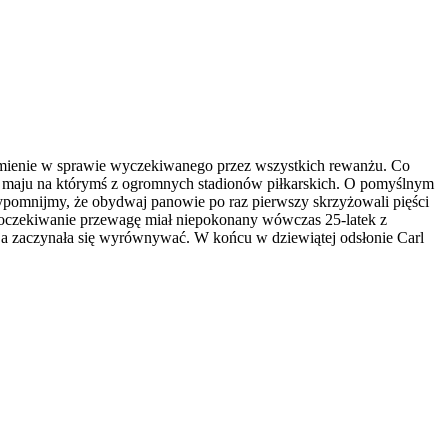
mienie w sprawie wyczekiwanego przez wszystkich rewanżu. Co
ę w maju na którymś z ogromnych stadionów piłkarskich. O pomyślnym
pomnijmy, że obydwaj panowie po raz pierwszy skrzyżowali pięści
ieoczekiwanie przewagę miał niepokonany wówczas 25-latek z
cja zaczynała się wyrównywać. W końcu w dziewiątej odsłonie Carl