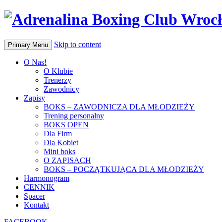
Skip to content
Primary Menu
O Nas!
O Klubie
Trenerzy
Zawodnicy
Zapisy
BOKS – ZAWODNICZA DLA MŁODZIEŻY
Trening personalny
BOKS OPEN
Dla Firm
Dla Kobiet
Mini boks
O ZAPISACH
BOKS – POCZĄTKUJĄCA DLA MŁODZIEŻY
Harmonogram
CENNIK
Spacer
Kontakt
FACEBOOK