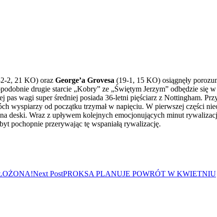
2-2, 21 KO) oraz
George’a
Grovesa
(19-1, 15 KO) osiągnęły porozu
awdopodobnie drugie starcie „Kobry” ze „Świętym Jerzym” odbędzie si
 pas wagi super średniej posiada 36-letni pięściarz z Nottingham.
Przy
óch wyspiarzy od początku trzymał w napięciu. W pierwszej części n
za na deski. Wraz z upływem kolejnych emocjonujących minut rywaliza
byt pochopnie przerywając tę wspaniałą rywalizację.
ŁOŻONA!
Next Post
PROKSA PLANUJE POWRÓT W KWIETNIU