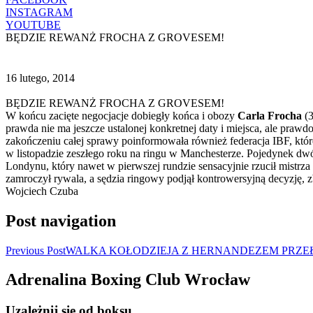
INSTAGRAM
YOUTUBE
BĘDZIE REWANŻ FROCHA Z GROVESEM!
16 lutego, 2014
BĘDZIE REWANŻ FROCHA Z GROVESEM!
W końcu zacięte negocjacje dobiegły końca i obozy
Carla Frocha
(3
prawda nie ma jeszcze ustalonej konkretnej daty i miejsca, ale pr
zakończeniu całej sprawy poinformowała również federacja IBF, której
w listopadzie zeszłego roku na ringu w Manchesterze. Pojedynek dw
Londynu, który nawet w pierwszej rundzie sensacyjnie rzucił mistr
zamroczył rywala, a sędzia ringowy podjął kontrowersyjną decyzję, z
Wojciech Czuba
Post navigation
Previous Post
WALKA KOŁODZIEJA Z HERNANDEZEM PRZE
Adrenalina Boxing Club Wrocław
Uzależnij się od boksu