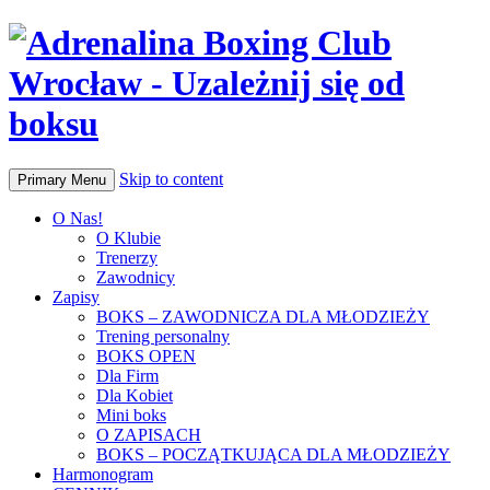
Skip to content
Primary Menu
O Nas!
O Klubie
Trenerzy
Zawodnicy
Zapisy
BOKS – ZAWODNICZA DLA MŁODZIEŻY
Trening personalny
BOKS OPEN
Dla Firm
Dla Kobiet
Mini boks
O ZAPISACH
BOKS – POCZĄTKUJĄCA DLA MŁODZIEŻY
Harmonogram