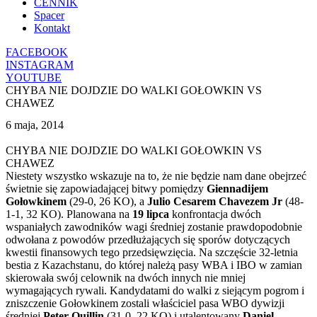
CENNIK
Spacer
Kontakt
FACEBOOK
INSTAGRAM
YOUTUBE
CHYBA NIE DOJDZIE DO WALKI GOŁOWKIN VS
CHAWEZ
6 maja, 2014
CHYBA NIE DOJDZIE DO WALKI GOŁOWKIN VS
CHAWEZ
Niestety wszystko wskazuje na to, że nie będzie nam dane obejrzeć
świetnie się zapowiadającej bitwy pomiędzy
Giennadijem
Gołowkinem
(29-0, 26 KO), a
Julio Cesarem
Chavezem Jr
(48-
1-1, 32 KO). Planowana na
19 lipca
konfrontacja dwóch
wspaniałych zawodników wagi średniej zostanie prawdopodobnie
odwołana z powodów przedłużających się sporów dotyczących
kwestii finansowych tego przedsięwzięcia.
Na szczęście 32-letnia
bestia z Kazachstanu, do której należą pasy WBA i IBO w zamian
skierowała swój celownik na dwóch innych nie mniej
wymagających rywali. Kandydatami do walki z siejącym pogrom i
zniszczenie Gołowkinem zostali właściciel pasa WBO dywizji
średniej
Peter Quillin
(31-0, 22 KO) i utalentowany
Daniel