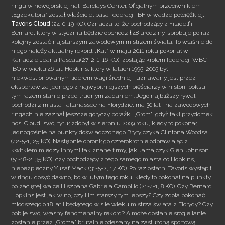
ringu w nowojorskiej hali Barclays Center. Oficjalnym przeciwnikiem
„Egzekutora” został właściciel pasa federacji IBF w wadze półciężkiej,
Tavoris Cloud
(24-0, 19 KO). Oznacza to, że pochodzący
z Filadelfii
Bernard, który w styczniu będzie obchodził 48 urodziny, spróbuje po raz
kolejny zostać najstarszym zawodowym mistrzem świata. To właśnie do
niego należy aktualny rekord. „Kat” w maju 2011 roku pokonał w
Kanadzie Jeana Pascala(27-2-1, 16 KO), zostając królem federacji WBC i
IBO w wieku 46 lat. Hopkins, który w latach 1995-2005 był
niekwestionowanym liderem wagi średniej i uznawany jest przez
ekspertów za jednego z najwybitniejszych pięściarzy w historii boksu,
tym razem stanie przed trudnym zadaniem. Jego najbliższy rywal
pochodzi z miasta Tallahassee na Florydzie, ma 30 lat i na zawodowych
ringach nie zaznał jeszcze goryczy porażki. „Grom”, gdyż taki przydomek
nosi Cloud, swój tytuł zdobył w sierpniu 2009 roku, kiedy to pokonał
jednogłośnie na punkty doświadczonego Brytyjczyka Clintona Woodsa
(42-5-1, 25 KO). Następnie obronił go czterokrotnie odprawiając z
kwitkiem miedzy innymi tak znane firmy, jak Jamajczyk Glen Johnson
(51-18-2, 35 KO), czy pochodzący z tego samego miasta co Hopkins,
niebezpieczny Yusaf Mack (31-5-2, 17 KO). Po raz ostatni Tavoris wystąpił
w ringu dosyć dawno, bo w lutym tego roku, kiedy to pokonał na punkty
po zaciętej walce Hiszpana Gabriela Campillo (21-4-1, 8 KO). Czy Bernard
Hopkins jest jak wino, czyli im starszy tym lepszy? Czy zdoła pokonać
młodszego o 18 lat i będącego w sile wieku mistrza świata z Florydy? Czy
pobije swój własny fenomenalny rekord? A może dostanie srogie lanie i
zostanie przez „Groma” brutalnie odesłany na zasłużoną sportową