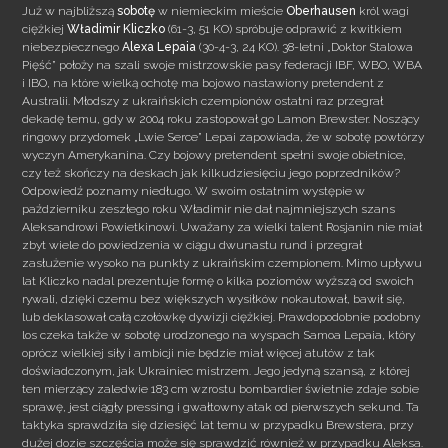
Już w najbliższą
sobotę
w niemieckim mieście
Oberhausen
król wagi
ciężkiej
Władimir
Kliczko
(61-3, 51 KO) spróbuje odprawić z kwitkiem
niebezpiecznego
Alexa Lepaia
(30-4-3, 24 KO). 38-letni „Doktor Stalowa
Pięść” położy na szali swoje mistrzowskie pasy federacji IBF, WBO, WBA
i IBO, na które wielką ochotę ma bojowo nastawiony pretendent z
Australii. Młodszy z ukraińskich czempionów ostatni raz przegrał
dekadę temu, gdy w 2004 roku zastopował go Lamon Brewster.
Noszący
ringowy przydomek „Lwie Serce” Lepai zapowiada, że w sobotę powtórzy
wyczyn Amerykanina. Czy bojowy pretendent spełni swoje obietnice,
czy też skończy na deskach jak kilkudziesięciu jego poprzedników?
Odpowiedź poznamy niedługo. W swoim ostatnim występie w
październiku zeszłego roku Władimir nie dał najmniejszych szans
Aleksandrowi Powietkinowi. Uważany za wielki talent Rosjanin nie miał
zbyt wiele do powiedzenia w ciągu dwunastu rund i przegrał
zasłużenie wysoko na punkty z ukraińskim czempionem. Mimo upływu
lat Kliczko nadal prezentuje formę o kilka poziomów wyższą od swoich
rywali, dzięki czemu bez większych wysiłków nokautował, bawił się,
lub deklasował całą czołówkę dywizji ciężkiej. Prawdopodobnie podobny
los czeka także w sobotę urodzonego na wyspach Samoa Lepaia, który
oprócz wielkiej siły i ambicji nie będzie miał więcej atutów z tak
doświadczonym, jak Ukrainiec mistrzem. Jego jedyną szansą, z której
ten mierzący zaledwie 183 cm wzrostu bombardier świetnie zdaje sobie
sprawę, jest ciągły pressing i gwałtowny atak od pierwszych sekund. Ta
taktyka sprawdziła się dziesięć lat temu w przypadku Brewstera, przy
dużej dozie szczęścia może się sprawdzić również w przypadku Aleksa.