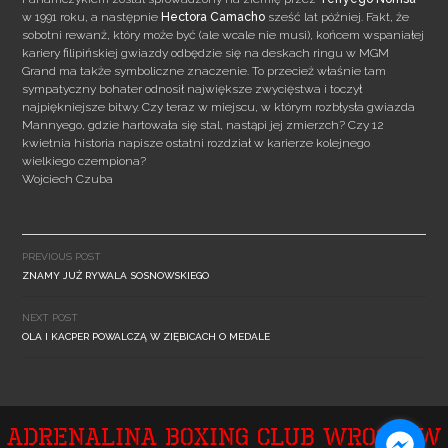
w 1991 roku, a następnie
Hectora Camacho
sześć lat później. Fakt, że
sobotni rewanż, który może być (ale wcale nie musi), końcem wspaniałej
kariery filipińskiej gwiazdy odbędzie się na deskach ringu w MGM
Grand ma także symboliczne znaczenie. To przecież właśnie tam
sympatyczny bohater odnosił największe zwycięstwa i toczył
najpiękniejsze bitwy. Czy teraz w miejscu, w którym rozbłysła gwiazda
Mannyego, gdzie hartowała się stal, nastąpi jej zmierzch? Czy 12
kwietnia historia napisze ostatni rozdział w karierze kolejnego
wielkiego czempiona?
Wojciech Czuba
Post
navigation
PREVIOUS POST
ZNAMY JUŻ RYWALA SOSNOWSKIEGO
NEXT POST
OLA I KACPER POWALCZĄ W ZIĘBICACH O MEDALE
Adrenalina Boxing Club Wrocław