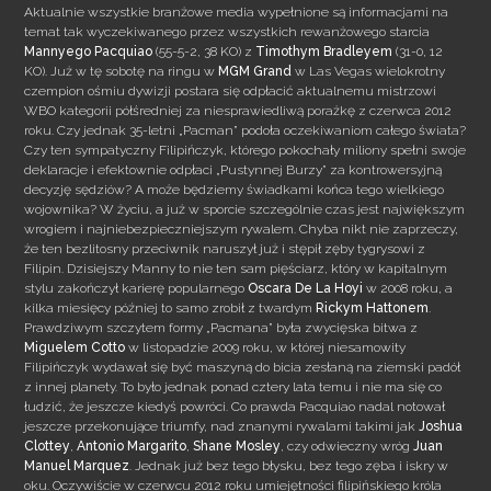
Aktualnie wszystkie branżowe media wypełnione są informacjami na
temat tak wyczekiwanego przez wszystkich rewanżowego starcia
Mannyego Pacquiao
(55-5-2, 38 KO) z
Timothym Bradleyem
(31-0, 12
KO). Już w tę sobotę na ringu w
MGM Grand
w Las Vegas wielokrotny
czempion ośmiu dywizji postara się odpłacić aktualnemu mistrzowi
WBO kategorii półśredniej za niesprawiedliwą porażkę z czerwca 2012
roku.
Czy jednak 35-letni „Pacman” podoła oczekiwaniom całego świata?
Czy ten sympatyczny Filipińczyk, którego pokochały miliony spełni swoje
deklaracje i efektownie odpłaci „Pustynnej Burzy” za kontrowersyjną
decyzję sędziów? A może będziemy świadkami końca tego wielkiego
wojownika? W życiu, a już w sporcie szczególnie czas jest największym
wrogiem i najniebezpieczniejszym rywalem. Chyba nikt nie zaprzeczy,
że ten bezlitosny przeciwnik naruszył już i stępił zęby tygrysowi z
Filipin. Dzisiejszy Manny to nie ten sam pięściarz, który w kapitalnym
stylu zakończył karierę popularnego
Oscara De La Hoyi
w 2008 roku, a
kilka miesięcy później to samo zrobił z twardym
Rickym Hattonem
.
Prawdziwym szczytem formy „Pacmana” była zwycięska bitwa z
Miguelem Cotto
w listopadzie 2009 roku, w której niesamowity
Filipińczyk wydawał się być maszyną do bicia zesłaną na ziemski padół
z innej planety. To było jednak ponad cztery lata temu i nie ma się co
łudzić, że jeszcze kiedyś powróci. Co prawda Pacquiao nadal notował
jeszcze przekonujące triumfy, nad znanymi rywalami takimi jak
Joshua
Clottey
,
Antonio Margarito
,
Shane Mosley
, czy odwieczny wróg
Juan
Manuel Marquez
. Jednak już bez tego błysku, bez tego zęba i iskry w
oku. Oczywiście w czerwcu 2012 roku umiejętności filipińskiego króla