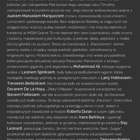
kibiców, jak i ekspertów. Pod koniec tego samego roku Timothy
zaimponował wszystkim jeszcze raz. Jego równie widowiskowa wojna z
Juanem Manuelem Marquezem
znowu zaowocowała szacunkiem i
uznaniem sportowego świata. Bez wątpienia Bradley w ciągu tych lat
osiągał coraz wyższy pułap swoich możliwości i nie inaczej będzie 12
kwietnia w MGM Grand. To nie będzie ten sam czarnoskóry, mało znany
i lubiany, napakowany jak kulturysta, a jednak słaby, pięściarz z małej
dziury gdzieś na pustyni. Teraz do rywalizacji z „Pacmanem” stanie
pewny siebie i znający swoją wartość gladiator, zahartowany w
ringowym ogniu. Historia boksu zawodowego zna wiele przypadków,
które pasują do aktualnej sytuacji Pacquiao. Pierwszym z brzegu
zmierzchem giganta, jest legendarny
Muhammad Ali
, którego wygrana
walka z
Leonem Spinksem
, była tylko przedłużeniem agonii, która
nastąpiła niedługo później w przegranych meczach z
Larry Holmesem
i
Trevorem Berbickiem
. Nie inaczej było ze wspomnianym wyżej
Oscarem De La Hoyą
. „Złoty Chłopiec” wypracował zwycięstwo ze
Stevem Forbesem
, ale dla wszystkich jasnym stało się, że Oscarowi
zostało już mało czasu. Te tezę udowodnił dobitnie „Pacman”, który kilka
miesięcy później zdruzgotał go w przeciągu ośmiu rund. Jeden z
największych twardzieli w historii
Roberto Duran
w lutym 1989 roku
namęczył się solidnie, aby odpierać ataki
Irana Barkleya
i zgarnąć
końcowe zwycięstwo. Jednak w grudniu zdeklasował go świetny
Ray
Leonard
, pokazując światu, że nic nie trwa wiecznie. Sam „Sugar”
przekonał się o tym boleśnie, gdy opromieniony zwycięstwem nad
Panamczykiem został sprowadzony na ziemię przez
Terryego Norrisa