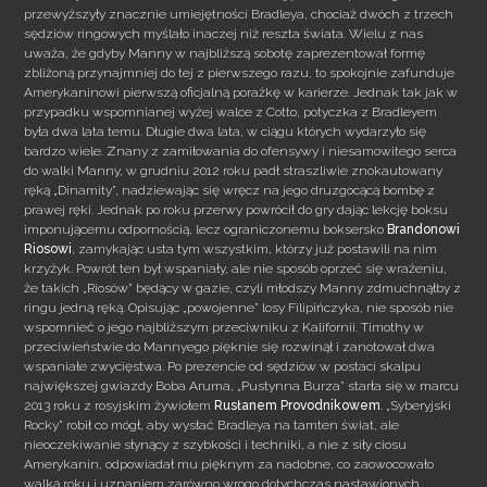
przewyższyły znacznie umiejętności Bradleya, chociaż dwóch z trzech
sędziów ringowych myślało inaczej niż reszta świata. Wielu z nas
uważa, że gdyby Manny w najbliższą sobotę zaprezentował formę
zbliżoną przynajmniej do tej z pierwszego razu, to spokojnie zafunduje
Amerykaninowi pierwszą oficjalną porażkę w karierze. Jednak tak jak w
przypadku wspomnianej wyżej walce z Cotto, potyczka z Bradleyem
była dwa lata temu. Długie dwa lata, w ciągu których wydarzyło się
bardzo wiele. Znany z zamiłowania do ofensywy i niesamowitego serca
do walki Manny, w grudniu 2012 roku padł straszliwie znokautowany
ręką „Dinamity”, nadziewając się wręcz na jego druzgocącą bombę z
prawej ręki. Jednak po roku przerwy powrócił do gry dając lekcję boksu
imponującemu odpornością, lecz ograniczonemu boksersko
Brandonowi
Riosowi
, zamykając usta tym wszystkim, którzy już postawili na nim
krzyżyk. Powrót ten był wspaniały, ale nie sposób oprzeć się wrażeniu,
że takich „Riosów” będący w gazie, czyli młodszy Manny zdmuchnąłby z
ringu jedną ręką. Opisując „powojenne” losy Filipińczyka, nie sposób nie
wspomnieć o jego najbliższym przeciwniku z Kalifornii. Timothy w
przeciwieństwie do Mannyego pięknie się rozwinął i zanotował dwa
wspaniałe zwycięstwa. Po prezencie od sędziów w postaci skalpu
największej gwiazdy Boba Aruma, „Pustynna Burza” starła się w marcu
2013 roku z rosyjskim żywiołem
Rusłanem Provodnikowem
. „Syberyjski
Rocky” robił co mógł, aby wysłać Bradleya na tamten świat, ale
nieoczekiwanie słynący z szybkości i techniki, a nie z siły ciosu
Amerykanin, odpowiadał mu pięknym za nadobne, co zaowocowało
walką roku i uznaniem zarówno wrogo dotychczas nastawionych