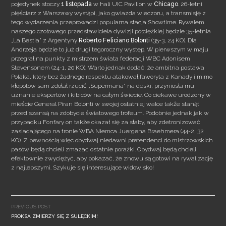
pojedynek stoczy
1 listopada
w hali UIC Pavilion w
Chicago
. 26-letni
pięściarz z Warszawy wystąpi, jako gwiazda wieczoru, a transmisję z
tego wydarzenia przeprowadzi popularna stacja Showtime. Rywalem
naszego czołowego przedstawiciela dywizji półciężkiej będzie 35-letnia
„La Bestia” z Argentyny
Roberto Feliciano
Bolonti
(35-3, 24 KO). Dla
Andrzeja będzie to już drugi tegoroczny występ. W pierwszym w maju
przegrał na punkty z mistrzem świata federacji WBC Adonisem
Stevensonem (24-1, 20 KO). Warto jednak dodać, że ambitna postawa
Polaka, który bez żadnego respektu atakował faworyta z Kanady i mimo
kłopotów sam zdołał rzucić „Supermana” na deski, przyniosła mu
uznanie ekspertów i kibiców na całym świecie. Co ciekawe urodzony w
mieście General Piran Bolonti w swojej ostatniej walce także stanął
przed szansą na zdobycie światowego trofeum. Podobnie jednak jak w
przypadku Fonfary on także okazał się za słaby, aby zdetronizować
zasiadającego na tronie WBA Niemca Juergena Braehmera (44-2, 32
KO). Z pewnością więc obydwaj niedawni pretendenci do mistrzowskich
pasów będą chcieli zmazać ostatnie porażki. Obydwaj będą chcieli
efektownie zwyciężyć, aby pokazać, że znowu są gotowi na rywalizację
z najlepszymi. Szykuje się interesujące widowisko!
Post
navigation
PREVIOUS POST
PROKSA ZMIERZY SIĘ Z SULĘCKIM!