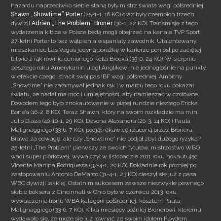
hazardu naprzeciwko siebie staną były mistrz świata wagi półśredniej
Shawn „Showtime” Porter
(25-1-1, 16 KO) oraz były czempion trzech
dywizji
Adrien „The Problem” Broner
(30-1, 22 KO). Transmisję z tego
wydarzenia
kibice w Polsce będą mogli obejrzeć na kanale TVP Sport.
27-letni Porter to bez wątpienia wspaniały zawodnik. Utalentowany
mieszkaniec Las Vegas jedyną porażkę w karierze poniósł po zaciętej
bitwie z rąk równie cenionego Kella Brooka (35-0, 24 KO). W sierpniu
zeszłego roku Amerykanin uległ Anglikowi nie jednogłośnie na punkty,
w efekcie czego, stracił swój pas IBF wagi półśredniej. Ambitny
„Showtime” nie załamywał jednak rąk i w marcu tego roku pokazał
światu, że nadal ma moc i umiejętności, aby namieszać w czołówce.
Dowodem tego było znokautowanie w piątej rundzie niezłego Ericka
Bone’a (16-2, 8 KO). Teraz Shawn, który na swoim rozkładzie ma m.in.
Julio Diaza (40-10-1, 29 KO), Devona Alexandra (26-3, 14 KO) i Paula
Malignaggiego (33-6, 7 KO), podjął rękawicę rzuconą przez Bronera.
Brawa za odwagę, ale czy „Showtime” nie podjął zbyt dużego ryzyka?
25-letni „The Problem” pierwszy ze swoich tytułów, mistrzostwo WBO
wagi super piórkowej, wywalczył w listopadzie 2011 roku nokautując
Vicente Martina Rodrigueza (37-4-1, 20 KO). Dokładnie rok później po
zastopowaniu Antonio DeMarco (31-4-1, 23 KO) cieszył się już z pasa
WBC dywizji lekkiej. Ostatnim sukcesem zawsze niezwykle pewnego
siebie boksera z Cincinnati w Ohio było w czerwcu 2013 roku
wywalczenie tronu WBA kategorii półśredniej, kosztem Paula
Malignaggiego (33-6, 7 KO). Kilka miesięcy później Bronerowi, któremu
wydawało się, że może się już równać ze swoim idolem Floydem