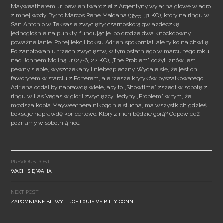
Mayweatherem Jr, pewien twardziel z Argentyny wylał na głowę wiadro
zimnej wody. Był to Marcos Rene Maidana (35-5, 31 KO), który na ringu w
San Antonio w Teksasie zwyciężył czarnoskórą gwiazdeczkę
jednogłośnie na punkty, fundując jej po drodze dwa knockdowny i
poważne lanie. Po tej lekcji boksu Adrien spokorniał, ale tylko na chwilę.
Po zanotowaniu trzech zwycięstw, w tym ostatniego w marcu tego roku
nad Johnem Moliną Jr (27-6, 22 KO), „The Problem” odżył, znów jest
pewny siebie, wyszczekany i niebezpieczny. Wydaje się, że jest on
faworytem w starciu z Porterem, ale rzesze krytyków pyszałkowatego
Adriena oddaliby naprawdę wiele, aby to „Showtime” zszedł w sobotę z
ringu w Las Vegas w glorii zwycięzcy. Jedyny „Problem” w tym, że
młodsza kopia Mayweathera nikogo nie słucha, ma wszystkich gdzieś i
boksuje naprawdę koncertowo. Który z nich będzie górą? Odpowiedź
poznamy w sobotnią noc.
Post
navigation
PREVIOUS POST
WACH SIĘ WAHA
NEXT POST
ZAPOMNIANE BITWY – JOE L0UIS VS BILLY CONN