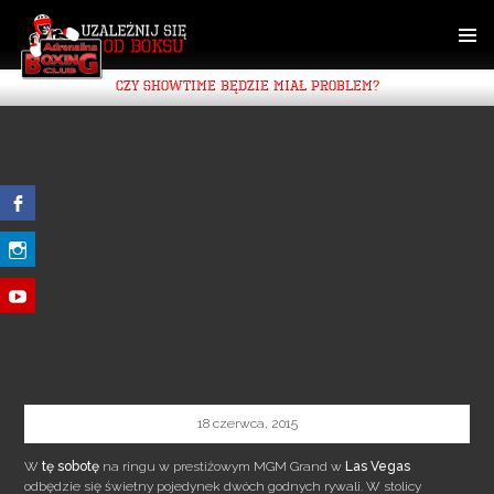
SKIP
TO
CONTENT
PRIMAR
CZY SHOWTIME BĘDZIE MIAŁ PROBLEM?
MENU
18 czerwca, 2015
W
tę sobotę
na ringu w prestiżowym MGM Grand w
Las Vegas
odbędzie się świetny pojedynek dwóch godnych rywali. W stolicy