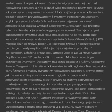
zostać zawodowym bokserem. Mimo, że nigdy wcześniej nie miał
rękawic na dłoniach, a ring widział tylko na ekranie telewizora, w 2006
roku zaczyna z zapałem trenować. Upór i ciężka praca w połączeniu z
wcześniejszym przygotowaniem fizycznym i wrodzonym talentem,
szybko przynoszą efekty. Mitchell zaczyna najpierw boksować
amatorsko. Co prawda wystąpił zaledwie w 10. walkach, ale przegrał
tylko raz. Resztę pojedynków wygrał przez nokaut. Zachęcony tymi
sukcesami w styczniu 2008 roku, mając 26 lat na karku podpisuje
kontrakt zawodowy i w debiucie zwycięża Mike’a Millera (6-21-2, 3 KO).
Miesiąc później znowu pokonuje kolejnego rywala i nieoczekiwanie
podpisuje lukratywny kontrakt z jedną z największych „stajni”
bokserskich, założoną przez popularnego Oscara De La Hoyę „Golden
Boy Promotions”. W bardzo krótkim czasie o Mitchellu noszącym
przydomek „Mayhem” (nadanym mu przez kolegę z drużyny futbolowej
Jasona Teague), zrobiło się w bokserskim światku głośno. Ten niezwykle
silny fizycznie i mający dynamit w rękawicach zawodnik, przynajmniej
jak na razie idzie przez zawodowe ringi jak burza, a wielu
amerykańskich ekspertów stęsknionych za starymi dobrymi czasami,
upatruje w nim murowanego kandydata na przyszłą gwiazdę
królewskiej dywizji. Na razie do najcenniejszych „skalpów” bombardiera
z Wirginii, należy bez wątpienia zwycięstwo z grudnia 2011 roku
podczas gali Amir Khan- Lamont Peterson w Waszyngtonie. Seth
zdemolował wówczas w ciągu zaledwie 2. rund twardego pięściarza z
Uzbekistanu Timura Ibragimova (31-4-1, 16 KO). W swoim ostatnim
występie również na wielkiej gali Bernard Hopkins- Chad Dawson w