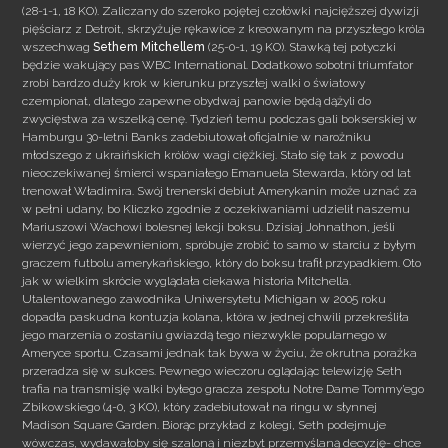
(28-1-1, 18 KO). Zaliczany do szeroko pojętej czołówki najcięższej dywizji
pięściarz z Detroit, skrzyżuje rękawice z kreowanym na przyszłego króla
wszechwag
Sethem Mitchellem
(25-0-1, 19 KO).
Stawką tej potyczki
będzie wakujący pas WBC International. Dodatkowo sobotni triumfator
zrobi bardzo duży krok w kierunku przyszłej walki o światowy
czempionat, dlatego zapewne obydwaj panowie będą dążyli do
zwycięstwa za wszelką cenę. Tydzień temu podczas gali bokserskiej w
Hamburgu 30-letni Banks zadebiutował oficjalnie w narożniku
młodszego z ukraińskich królów wagi ciężkiej. Stało się tak z powodu
nieoczekiwanej śmierci wspaniałego Emanuela Stewarda, który od lat
trenował Władimira. Swój trenerski debiut Amerykanin może uznać za
w pełni udany, bo Kliczko zgodnie z oczekiwaniami udzielił naszemu
Mariuszowi Wachowi bolesnej lekcji boksu. Dzisiaj Johnathon, jeśli
wierzyć jego zapewnieniom, spróbuje zrobić to samo w starciu z byłym
graczem futbolu amerykańskiego, który do boksu trafił przypadkiem. Oto
jak w wielkim skrócie wyglądała ciekawa historia Mitchella.
Utalentowanego zawodnika Uniwersytetu Michigan w 2005 roku
dopadła paskudna kontuzja kolana, która w jednej chwili przekreśliła
jego marzenia o zostaniu gwiazdą tego niezwykle popularnego w
Ameryce sportu. Czasami jednak tak bywa w życiu, że okrutna porażka
przeradza się w sukces. Pewnego wieczoru oglądając telewizję Seth
trafia na transmisję walki byłego gracza zespołu Notre Dame Tommy’ego
Zbikowskiego (4-0, 3 KO), który zadebiutował na ringu w słynnej
Madison Square Garden. Biorąc przykład z kolegi, Seth podejmuje
wówczas, wydawałoby się szaloną i niezbyt przemyślaną decyzję- chce