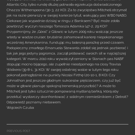
Atlantic City, tylko rundę dłużej potrwała egzekucja doświadczonego
Chazza Witherspoona (30-3, 22 KO). Za to zwycięstwo Mitchell otrzymał
jak na razie pierwszy w swojej karierze tytuł, wakujący pas WBO NABO.
Ciekawe jak wypadnie dzisiaj w ringu z Banksem? Być może zdoła
powtórzyć wyczyn naszego Tomasza Adamka (47-2, 29 KO)?
Przypomnijmy, że „Góral” z Gilowic w lutym 2009 roku walcząc jeszcze
wtedy w wadze cruiser, brutalnie zahamował karierę niepokonanego
wcześniej Amerykanina, fundując mu bolesną porażkę przed czasem.
Podopieczny zmarłego Emanuela Stewarda zdołał się jednak pozbierać i
tak jak jego jedyny pogromca, zaczął próbować swoich sił w najcięższej
kategorii. W marcu 2010 roku wywalczył ceniony w Stanach pas NABF
stopując mocno bijącego, ale zupełnie nieodpornego na ciosy Travisa
Walkera (39-8-1, 31 KO). W swojej ostatniej walce w lutym tego roku
pokonał jednogłośnie na punkty Nicolai Firthę (20-10-1, 8 KO). Czy
Johnathon jest jeszcze głodnym sukcesów pięściarzem, czy już być
może w głowie planuje spokojną trenerską przyszłość? A może to
Mitchell jest tylko sztucznie pompowaną mydlaną bańką, którą aby
przekłuć wystarczy skonfrontować z solidnym rzemieślnikiem z Detroit?
Odpowiedź poznamy niebawem.
Wojciech Czuba
Post
navigation
PREVIOUS POST