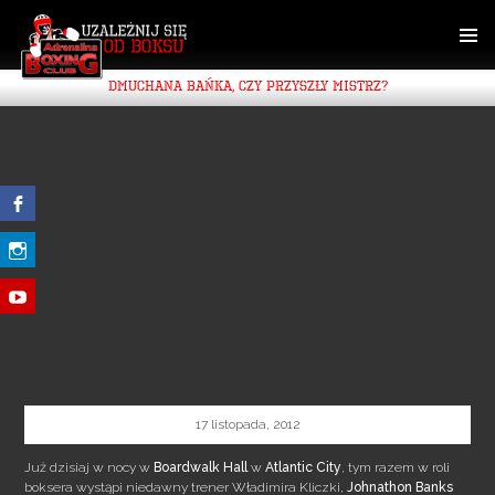
SKIP
TO
CONTENT
PRIMAR
DMUCHANA BAŃKA, CZY PRZYSZŁY MISTRZ?
MENU
17 listopada, 2012
Już dzisiaj w nocy w
Boardwalk Hall
w
Atlantic City
, tym razem w roli
boksera wystąpi niedawny trener Władimira Kliczki,
Johnathon Banks