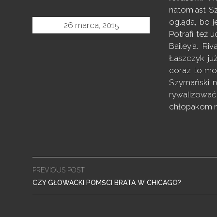
natomiast Sz
ogląda, bo j
26 marca, 2015
Potrafi też 
Bailey’a. R
Łaszczyk już
coraz to moc
Szymański na
rywalizować
chłopakom ni
Post
PREVIOUS POST
navigation
CZY GŁOWACKI POMŚCI BRATA W CHICAGO?