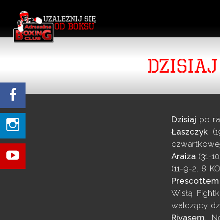
DZISIA
Dzisiaj
po ra
Łaszczyk
(1
czwartkowej
Araiza
(31-10
(11-9-2, 8 
Prescottem
Wisłą Fight
walczący dz
Rivasem
. N