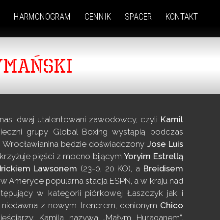
HARMONOGRAM
CENNIK
SPACER
KONTAKT
YMAŃSKI
 nasi dwaj utalentowani zawodowcy, czyli
Kamil
ieczni grupy Global Boxing wystąpią podczas
ego Wrocławianina będzie doświadczony
Jose
Luis
 skrzyżuje pięści z mocno bijącym
Yoryim Estrellą
drickiem Lawsonem
(23-0, 20 KO), a
Breidisem
 w Ameryce popularna stacja ESPN, a w kraju nad
ępujący w kategorii piórkowej Łaszczyk jak i
ą od niedawna z nowym trenerem, cenionym
Chico
ięściarzy. Kamila nazywa „Małym Huraganem”,