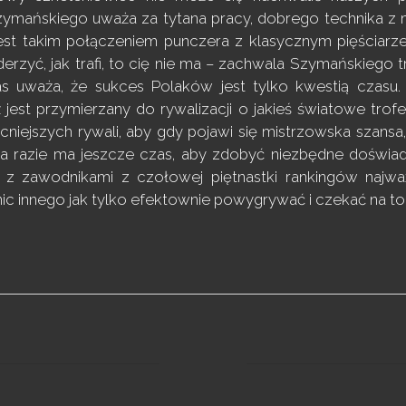
ymańskiego uważa za tytana pracy, dobrego technika z m
est takim połączeniem punczera z klasycznym pięściarze
uderzyć, jak trafi, to cię nie ma – zachwala Szymańskiego 
ivas uważa, że sukces Polaków jest tylko kwestią cza
 jest przymierzany do rywalizacji o jakieś światowe tro
niejszych rywali, aby gdy pojawi się mistrzowska szansa,
 razie ma jeszcze czas, aby zdobyć niezbędne doświadcz
 z zawodnikami z czołowej piętnastki rankingów najważni
c innego jak tylko efektownie powygrywać i czekać na to c