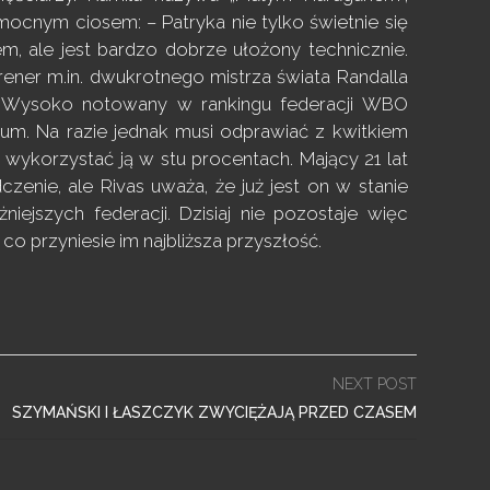
ocnym ciosem: – Patryka nie tylko świetnie się
m, ale jest bardzo dobrze ułożony technicznie.
trener m.in. dwukrotnego mistrza świata Randalla
su. Wysoko notowany w rankingu federacji WBO
feum. Na razie jednak musi odprawiać z kwitkiem
 wykorzystać ją w stu procentach. Mający 21 lat
enie, ale Rivas uważa, że już jest on w stanie
ejszych federacji. Dzisiaj nie pozostaje więc
o przyniesie im najbliższa przyszłość.
NEXT POST
SZYMAŃSKI I ŁASZCZYK ZWYCIĘŻAJĄ PRZED CZASEM