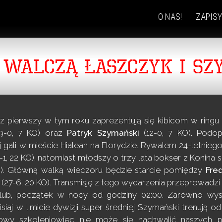
O NAS!
ZAPISY
SKIP
TO
CONTENT
J WALCZĄ ŁASZCZYK I SZ
z pierwszy w tym roku zaprezentują się kibicom w ringu
9-0, 7 KO) oraz
Patryk Szymański
(12-0, 7 KO). Podop
 gali w mieście Hialeah na Florydzie. Rywalem 24-letni
-1, 22 KO), natomiast młodszy o trzy lata bokser z Konina
KO). Główną walką wieczoru będzie starcie pomiędzy
Fre
(27-6, 20 KO). Transmisję z tego wydarzenia przeprowadzi
klub, początek w nocy od godziny 02:00. Zarówno wyst
isiaj w limicie dywizji super średniej Szymański trenuj
owy szkoleniowiec nie może się nachwalić naszych p