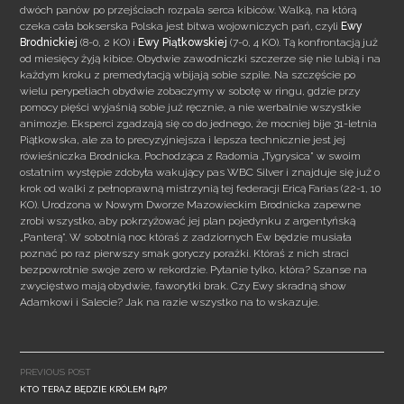
dwóch panów po przejściach rozpala serca kibiców. Walką, na którą
czeka cała bokserska Polska jest bitwa wojowniczych pań, czyli
Ewy
Brodnickiej
(8-0, 2 KO) i
Ewy Piątkowskiej
(7-0, 4 KO). Tą
konfrontacją już
od miesięcy żyją kibice. Obydwie zawodniczki szczerze się nie lubią i na
każdym kroku z premedytacją wbijają sobie szpile. Na szczęście po
wielu perypetiach obydwie zobaczymy w sobotę w ringu, gdzie przy
pomocy pięści wyjaśnią sobie już ręcznie, a nie werbalnie wszystkie
animozje. Eksperci zgadzają się co do jednego, że mocniej bije 31-letnia
Piątkowska, ale za to precyzyjniejsza i lepsza technicznie jest jej
rówieśniczka Brodnicka. Pochodząca z Radomia „Tygrysica” w swoim
ostatnim występie zdobyła wakujący pas WBC Silver i znajduje się już o
krok od walki z pełnoprawną mistrzynią tej federacji Ericą Farias (22-1, 10
KO). Urodzona w Nowym Dworze Mazowieckim Brodnicka zapewne
zrobi wszystko, aby pokrzyżować jej plan pojedynku z argentyńską
„Panterą”. W sobotnią noc któraś z zadziornych Ew będzie musiała
poznać po raz pierwszy smak goryczy porażki. Któraś z nich straci
bezpowrotnie swoje zero w rekordzie. Pytanie tylko, która? Szanse na
zwycięstwo mają obydwie, faworytki brak. Czy Ewy skradną show
Adamkowi i Salecie? Jak na razie wszystko na to wskazuje.
Post
navigation
PREVIOUS POST
KTO TERAZ BĘDZIE KRÓLEM P4P?