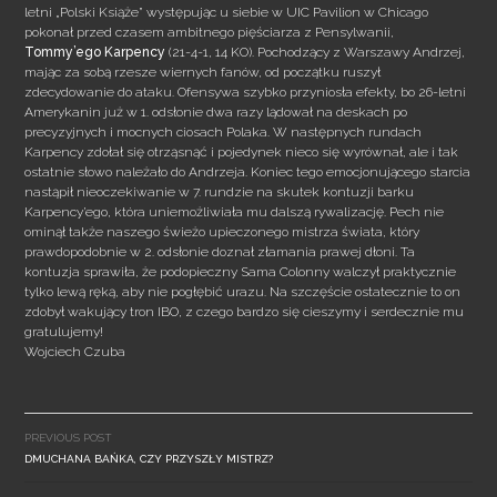
letni „Polski Książe” występując u siebie w UIC Pavilion w Chicago
pokonał przed czasem ambitnego pięściarza z Pensylwanii,
Tommy’ego Karpency
(21-4-1, 14 KO). Pochodzący z Warszawy Andrzej,
mając za sobą rzesze wiernych fanów, od początku ruszył
zdecydowanie do ataku. Ofensywa szybko przyniosła efekty, bo 26-letni
Amerykanin już w 1. odsłonie dwa razy lądował na deskach po
precyzyjnych i mocnych ciosach Polaka. W następnych rundach
Karpency zdołał się otrząsnąć i pojedynek nieco się wyrównał, ale i tak
ostatnie słowo należało do Andrzeja. Koniec tego emocjonującego starcia
nastąpił nieoczekiwanie w 7. rundzie na skutek kontuzji barku
Karpency’ego, która uniemożliwiała mu dalszą rywalizację. Pech nie
ominął także naszego świeżo upieczonego mistrza świata, który
prawdopodobnie w 2. odsłonie doznał złamania prawej dłoni. Ta
kontuzja sprawiła, że podopieczny Sama Colonny walczył praktycznie
tylko lewą ręką, aby nie pogłębić urazu. Na szczęście ostatecznie to on
zdobył wakujący tron IBO, z czego bardzo się cieszymy i serdecznie mu
gratulujemy!
Wojciech Czuba
Post
navigation
PREVIOUS POST
DMUCHANA BAŃKA, CZY PRZYSZŁY MISTRZ?