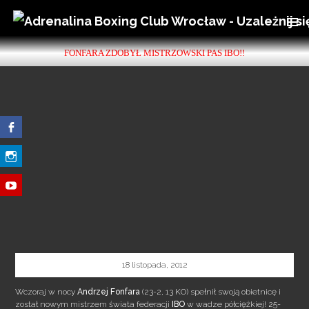
SKIP
TO
PRIMAR
FONFARA ZDOBYŁ MISTRZOWSKI PAS IBO!!
MENU
CONTENT
18 listopada, 2012
Wczoraj w nocy
Andrzej Fonfara
(23-2, 13 KO) spełnił swoją obietnicę i
został nowym mistrzem świata federacji
IBO
w wadze półciężkiej! 25-