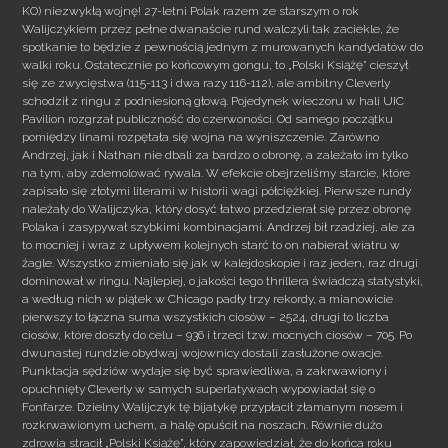
KO) niezwykłą wojnę! 27-letni Polak razem ze starszym o rok
Walijczykiem przez pełne dwanaście rund walczyli tak zaciekle, że
spotkanie to będzie z pewnością jednym z murowanych kandydatów do
walki roku.
Ostatecznie po końcowym gongu, to „Polski Książę” cieszył
się ze zwycięstwa (115-113 i dwa razy 116-112), ale ambitny Cleverly
schodził z ringu z podniesioną głową. Pojedynek wieczoru w hali UIC
Pavilion rozgrzał publiczność do czerwoności. Od samego początku
pomiędzy linami rozpętała się wojna na wyniszczenie. Zarówno
Andrzej, jak i Nathan nie dbali za bardzo o obronę, a zależało im tylko
na tym, aby zdemolować rywala. W efekcie obejrzeliśmy starcie, które
zapisało się złotymi literami w historii wagi półciężkiej. Pierwsze rundy
należały do Walijczyka, który dosyć łatwo przedzierał się przez obronę
Polaka i zasypywał szybkimi kombinacjami. Andrzej bił rzadziej, ale za
to mocniej i wraz z upływem kolejnych starć to on nabierał wiatru w
żagle. Wszystko zmieniało się jak w kalejdoskopie i raz jeden, raz drugi
dominował w ringu. Najlepiej, o jakości tego thrillera świadczą statystyki,
a według nich w piątek w Chicago padły trzy rekordy, a mianowicie
pierwszy to łączna suma wszystkich ciosów – 2524, drugi to liczba
ciosów, które doszły do celu – 936 i trzeci tzw. mocnych ciosów – 705. Po
dwunastej rundzie obydwaj wojownicy dostali zasłużone owacje.
Punktacja sędziów wydaje się być sprawiedliwa, a zakrwawiony i
opuchnięty Cleverly w samych superlatywach wypowiadał się o
Fonfarze. Dzielny Walijczyk tę bijatykę przypłacił złamanym nosem i
rozkrwawionym uchem, a halę opuścił na noszach. Równie dużo
zdrowia stracił „Polski Książę”, który zapowiedział, że do końca roku