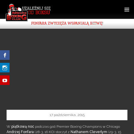
SKIP
TO
CONTENT
PRIMAR
FONFARA ZWYCIĘŻA WSPANIAŁĄ BITWĘ!
MENU
17 października, 2015
W
piątkową noc
podczas gali Premier Boxing Champions w Chicago
Andrzej Fonfara
(28-3, 16 KO) stoczył z
Nathanem Cleverlym
(29-3, 15