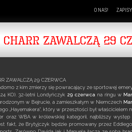
O NAS!
ZAPISY
SKIP
TO
CONTENT
– CHARR ZAWALCZĄ 29 C
ARR ZAWALCZĄ 29 CZERWCA
domo z kim zmierzy się powracający ze sportowej emeryt
 24 KO). 32-letni Londyńczyk
29 czerwca
na ringu w
Man
, urodzonym w Bejrucie, a zamieszkałym w Niemczech
Ma
nego „Hayemakera”, który w przeszłości był właścicielem
iser oraz WBA w królewskiej kategorii, najbliższy wyst
jest fakt, że Brytyjczyk będzie promowany przez Eddiego
Sports. Zarówno Davida jak i Manuela łączą ze sobą brac