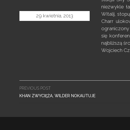
niezwykle ł
Witalij, sto
29 kwietnia, 2013
Charr uloko
ograniczony
się konfere
najbliższą śr
Wojciech C
Post
PREVIOUS POST
navigation
KHAN ZWYCIĘŻA, WILDER NOKAUTUJE