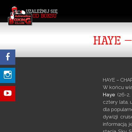
HAYE 
HAYE – CH
W końcu wia
Haye
(26-2,
cztery lata
dla popular
dywizji cru
informacją 
stacja Sky 