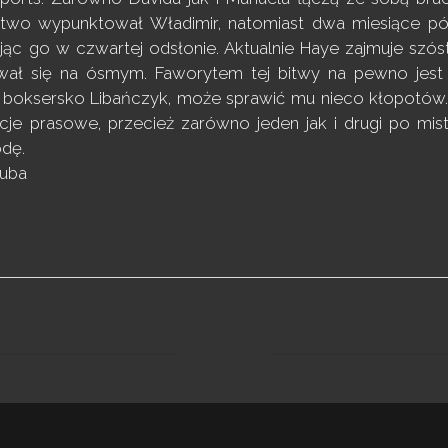
atwo wypunktował Władimir, natomiast dwa miesiące póź
pując go w czwartej odsłonie. Aktualnie Haye zajmuje szó
wał się na ósmym. Faworytem tej bitwy na pewno jest 
 boksersko Libańczyk, może sprawić mu nieco kłopotów. 
ncje prasowe, przecież zarówno jeden jak i drugi po mi
odę.
zuba