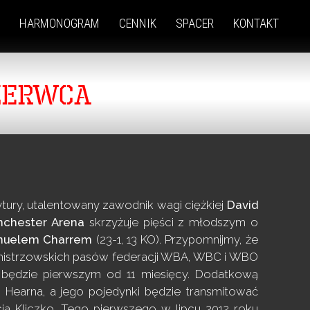
HARMONOGRAM
CENNIK
SPACER
KONTAKT
ZERWCA
ury, utalentowany zawodnik wagi ciężkiej
David
chester Arena
skrzyżuje pięści z młodszym o
nuelem Charrem
(23-1, 13 KO).
Przypomnijmy, że
 mistrzowskich pasów federacji WBA, WBC i WBO
ęp będzie pierwszym od 11 miesięcy. Dodatkową
 Hearna, a jego pojedynki będzie transmitować
ia Kliczko. Tego pierwszego w lipcu 2012 roku