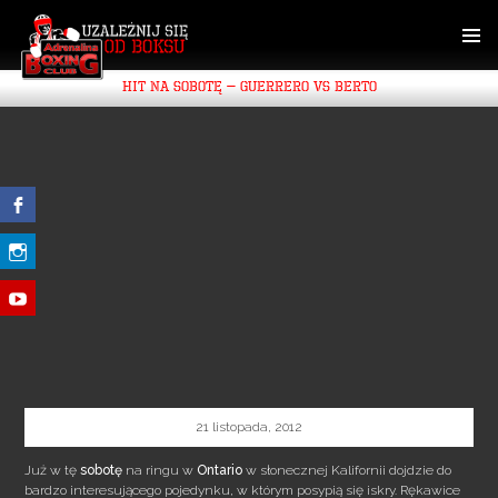
SKIP
TO
CONTENT
PRIMAR
HIT NA SOBOTĘ – GUERRERO VS BERTO
MENU
21 listopada, 2012
Już w tę
sobotę
na ringu w
Ontario
w słonecznej Kalifornii dojdzie do
bardzo interesującego pojedynku, w którym posypią się iskry. Rękawice