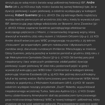
skrzyżują ze sobą mistrz świata wagi półśredniej federacji IBF,
Andre
Berto
(28-1, 22 KO) oraz były mistrz świata tej samej federacji tyle, że w
dywizji piórkowej i super piórkowej, a ostatnio
występujący w kategorii
lekkiej,
Robert Guerrero
(30-1-1, 18 KO). Dla 29-letniego Berto najbliższy
występ będzie pierwszym od września 2011 roku, kiedy to wywalczył pas
IBF, detronizując jego byłego właściciela ze Słowenii Jana Zavecka (32-
2, 18 KO). Kibice zapewne świetnie pamiętają tego efektownie
walczącego pięściarza z Miami, z niesamowitej ringowej wojny, którą
stworzył w kwietniu 2011 roku razem z Victorem Ortizem (29-4-2, 22 KO).
Andre stracił wówczas pas WBC przegrywając na punkty z 25-letnim
„Viciousem” po wspaniałym, pełnym nokdaunów i błyskawicznych
zwrotów akcji, dwunasto rundowym thrillerze. Mieszkający w mieście
Gilroy Guerrero, jedyną porażkę w karierze poniósł w grudniu 2005 roku z
rąk Meksykanina Gamaliela Diaza (37-9-2, 17 KO). Od tamtej pory jest
niepokonany i bez większych problemów zdołał podbić dywizję
piórkową i super piórkową. W 2010 roku postanowił pójść w górę i
wywalczył wakujący pas WBO Inter- Continental w kategorii lekkiej
pokonując Vicente Escobedo (26-4, 15 KO). Rok później dorzucił kolejny
tytuł w tej samej wadze. Był to tymczasowy pas mistrzowski WBA World
zdobyty w pojedynku z Michalem Katsidisem (28-6, 23 KO). W swoim
ostatnim występie noszący przydomek „Duch” Roberto, wypunktował
niepokonanego wcześniej Turka, Selcuka Aydina (23-1, 17 KO). Dzięki
temu utalentowany Amerykanin stał się posiadaczem tymczasowego
pasa mistrzowskiego federacji WBC w nowej kategorii- półśredniej, który
znajdzie się na szali sobotniej potyczki. Prawdopodobnie podczas walki