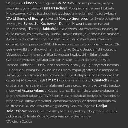
W piątek
21 lutego
na ringu we
Włocławku
po raz pierwszy w tym
sezonie wygrał zespół
Hussars Poland
. Podopieczni trenera Huberta
Migaczewa, którzy już drugi rok występują w elitarnych rozgrywkach
World Series of Boxing
, pokonali
Mexico Guerreros
3:2. Swoje pojedynki
zwyciężyli
Sylwester Kozłowski
,
Damian Kiwior
i kapitan naszej
reprezentacji
Tomasz Jabłoński
.
Zwłaszcza Kozłowskiemu należą się
duże brawa, za efektowną i widowiskową bitwę, jaką stoczył z Brianem
Alexisem Gonzalesem Moralesem. Świetną postawę Warszawiaka
doceniło biuro prasowe WSB, które wybrało go zawodnikiem meczu. Oto
pełne wyniki z piątkowych zmagań: 49kg Dawid Jagodziński –Joselito
Velzquez Altamirano 0:3 56kg Sylwester Kozłowski – Brian Alexis
Gonzalez Morales 3:0 64kg Damian Kiwior – Juan Romero 3:0 75kg
Tomasz Jabłoński – Enry Jose Saavedra Pinto 3:0 91kg Krzysztof Kowalski
– Christian Demaj 1:2 Jak na razie Polacy zajmują ostatnie 6 miejsce w
swojej „grupie śmierci”. Na prowadzeniu jest ekipa Cuba Domadores. W
ostatniej 10 kolejce, czyli
1 marca
(sobota), na ringu w
Ałmatach
nasza
drużyna zmierzy się z triumfatorami zeszłorocznych rozgrywek, bardzo
mocnymi
Astana Arlans
z Kazachstanu. Transmisję z tego wydarzenia
przeprowadzi telewizja TVP Sport. Husarie czekać będzie bardzo ciężka
przeprawa, albowiem wśród Kazachów wystąpi aż trzech medalistów
Mistrzostw Świata. Prawdziwą gwiazdą „Wilków” będzie
Danijar
Jeleussinow
, który kilka miesięcy temu wywalczył złoty medal na MŚ,
pokonując w finale Kubańczyka Arisnoide Despainge.
Wojciech Czuba