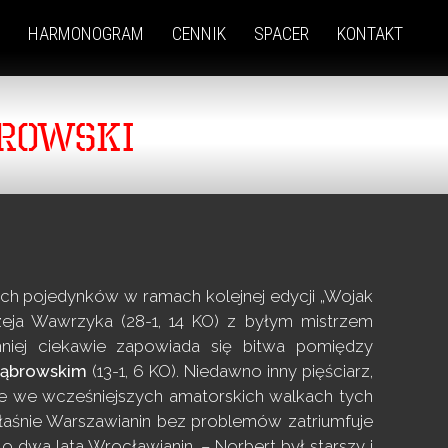
HARMONOGRAM
CENNIK
SPACER
KONTAKT
BROWSKI
cych pojedynków w ramach kolejnej edycji „Wojak
eja Wawrzyka (28-1, 14 KO) z byłym mistrzem
iej ciekawie zapowiada się bitwa pomiędzy
ąbrowskim
(13-1, 6 KO).
Niedawno inny pięściarz,
ł, że we wcześniejszych amatorskich walkach tych
aśnie Warszawianin bez problemów zatriumfuje
 dwa lata Wrocławianin. – Norbert był starszy i