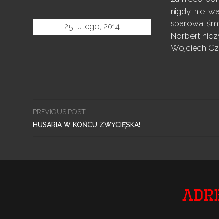
nigdy nie w
sparowaliśmy
25 lutego, 2014
Norbert nicz
Wojciech C
Post
PREVIOUS POST
navigation
HUSARIA W KOŃCU ZWYCIĘSKA!
Adr