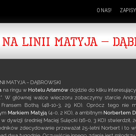
O NAS!
ZAPISY
SKIP
TO
CONTENT
 NA LINII MATYJA – DĄ
INII MATYJA – DĄBROWSKI
a
na ringu w
Hotelu Arłamów
dojdzie do kilku interesują
t”. W głównej walce wieczoru zobaczymy starcie Andrz
Fransem Bothą (48-10-3, 29 KO). Oprócz tego nie mn
nym
Markiem Matyją
(4-0, 2 KO), a ambitnym
Norbertem
D
w dywizji średniej Maciej Sulęcki (16-0, 3 KO) stwierdzi
ników zdecydowanie przeważał 25-letni Norbert i to wł
ad dwa tygodnie. Oczywiście innego zdania jest młodszy o