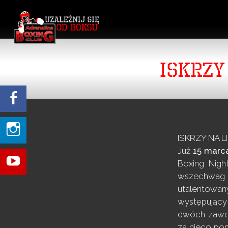
ISKRZY
ISKRZY NA L
Już
15 marc
Boxing Nigh
wszechwag 
utalentowa
występujący 
dwóch zawod
za nieco pon