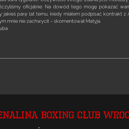
alczyliśmy oficjalnie. Na dowód tego mogę pokazać wa
 jakieś parę lat temu, kiedy miałem podpisać kontrakt 
ym mnie nie zachwycił – skomentował Matyja.
zuba
enalina Boxing Club Wro