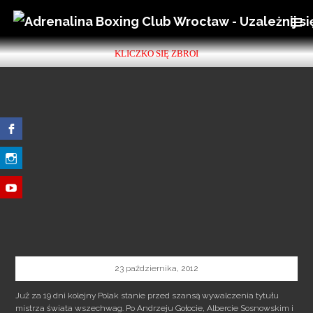
SKIP
TO
PRIMAR
KLICZKO SIĘ ZBROI
MENU
CONTENT
23 października, 2012
Już za 19 dni kolejny Polak stanie przed szansą wywalczenia tytułu
mistrza świata wszechwag. Po Andrzeju Gołocie, Albercie Sosnowskim i