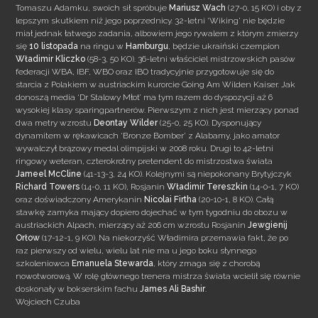
Tomaszu Adamku, swoich sił spróbuje
Mariusz Wach
(27-0, 15 KO) i oby z
lepszym skutkiem niż jego poprzednicy. 32-letni ‘Wiking’ nie będzie
miał jednak łatwego zadania, albowiem jego rywalem z
którym zmierzy
się
10 listopada
na ringu w
Hamburgu
, będzie ukraiński czempion
Władimir
Kliczko
(58-3, 50 KO). 36-letni właściciel mistrzowskich pasów
federacji WBA, IBF, WBO oraz IBO tradycyjnie przygotowuje się do
starcia z Polakiem w austriackim kurorcie Going Am Wilden Kaiser. Jak
donoszą media ‘Dr Stalowy Młot’ ma tym razem do dyspozycji aż 6
wysokiej klasy sparingpartnerów. Pierwszym z nich jest mierzący ponad
dwa metry wzrostu
Deontay Wilder
(25-0, 25 KO). Dysponujący
dynamitem w rękawicach ‘Bronze Bomber’ z Alabamy, jako amator
wywalczył brązowy medal olimpijski w 2008 roku. Drugi to 42-letni
ringowy weteran, czterokrotny pretendent do mistrzostwa świata
Jameel McCline
(41-13-3, 24 KO). Kolejnymi są niepokonany Brytyjczyk
Richard Towers
(14-0, 11 KO), Rosjanin
Władimir Tereszkin
(14-0-1, 7 KO)
oraz doświadczony Amerykanin
Nicolai Firtha
(20-10-1, 8 KO). Całą
stawkę zamyka mający dopiero dojechać w tym tygodniu do obozu w
austriackich Alpach, mierzący aż 206 cm wzrostu Rosjanin
Jewgienij
Orłow
(17-12-1, 9 KO). Na niekorzyść Władimira przemawia fakt, że po
raz pierwszy od wielu, wielu lat nie ma u jego boku słynnego
szkoleniowca
Emanuela Stewarda
, który zmaga się z chorobą
nowotworową. W rolę głównego trenera mistrza świata wcielił się równie
doskonały w bokserskim fachu
James Ali Bashir
.
Wojciech Czuba