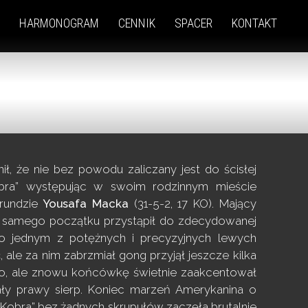
HARMONOGRAM
CENNIK
SPACER
KONTAKT
ł, że nie bez powodu zaliczany jest do ścisłej
Kobra” występując w swoim rodzinnym mieście
 rundzie
Yousafa Macka
(31-5-2, 17 KO). Mający
od samego początku przystąpił do zdecydowanej
po jednym z potężnych i precyzyjnych lewych
ale za nim zabrzmiał gong przyjął jeszcze kilka
iało, ale znowu końcówkę świetnie zaakcentował
nały prawy sierp. Koniec marzeń Amerykanina o
 „Kobra” bez żadnych skrupułów zaczęła brutalnie