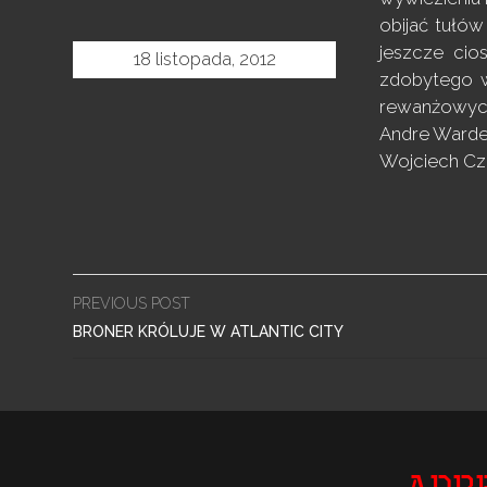
obijać tułów
jeszcze cio
18 listopada, 2012
zdobytego w
rewanżowych
Andre Wardem
Wojciech C
Post
PREVIOUS POST
navigation
BRONER KRÓLUJE W ATLANTIC CITY