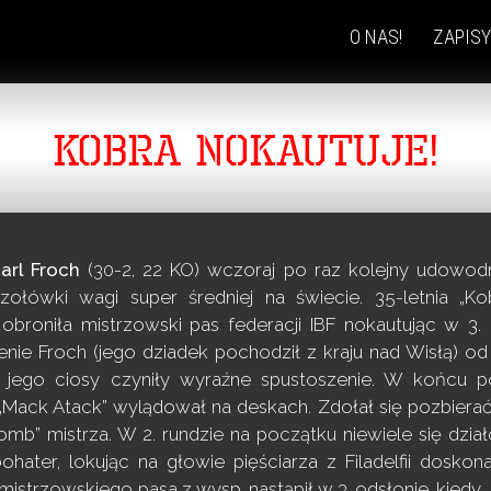
O NAS!
ZAPISY
SKIP
TO
CONTENT
KOBRA NOKAUTUJE!
arl Froch
(30-2, 22 KO) wczoraj po raz kolejny udowodni
zołówki wagi super średniej na świecie. 35-letnia „
 obroniła mistrzowski pas federacji IBF nokautując w 3.
zenie Froch (jego dziadek pochodził z kraju nad Wisłą) 
 jego ciosy czyniły wyraźne spustoszenie. W końcu 
Mack Atack” wylądował na deskach. Zdołał się pozbierać, 
omb” mistrza. W 2. rundzie na początku niewiele się dz
ohater, lokując na głowie pięściarza z Filadelfii dosko
mistrzowskiego pasa z wysp, nastąpił w 3. odsłonie, kiedy