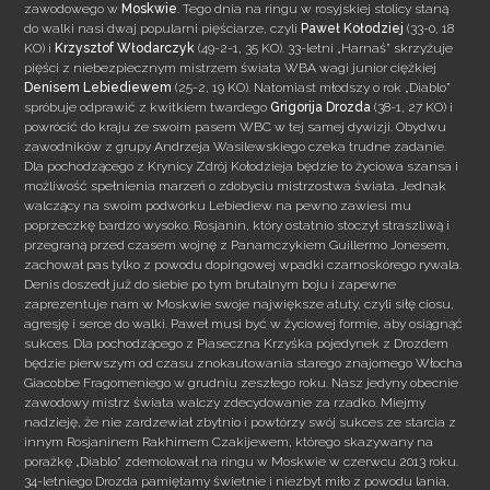
zawodowego w
Moskwie
. Tego dnia na ringu w rosyjskiej stolicy staną
do walki nasi dwaj popularni pięściarze, czyli
Paweł
Kołodziej
(33-0, 18
KO) i
Krzysztof Włodarczyk
(49-2-1, 35 KO). 33-letni „Harnaś” skrzyżuje
pięści z niebezpiecznym mistrzem świata WBA wagi junior ciężkiej
Denisem Lebiediewem
(25-2, 19 KO). Natomiast młodszy o rok „Diablo”
spróbuje odprawić z kwitkiem twardego
Grigorija Drozda
(38-1, 27 KO) i
powrócić do kraju ze swoim pasem WBC w tej samej dywizji. Obydwu
zawodników z grupy Andrzeja Wasilewskiego czeka trudne zadanie.
Dla pochodzącego z Krynicy Zdrój Kołodzieja będzie to życiowa szansa i
możliwość spełnienia marzeń o zdobyciu mistrzostwa świata. Jednak
walczący na swoim podwórku Lebiediew na pewno zawiesi mu
poprzeczkę bardzo wysoko. Rosjanin, który ostatnio stoczył straszliwą i
przegraną przed czasem wojnę z Panamczykiem Guillermo Jonesem,
zachował pas tylko z powodu dopingowej wpadki czarnoskórego rywala.
Denis doszedł już do siebie po tym brutalnym boju i zapewne
zaprezentuje nam w Moskwie swoje największe atuty, czyli siłę ciosu,
agresję i serce do walki. Paweł musi być w życiowej formie, aby osiągnąć
sukces. Dla pochodzącego z Piaseczna Krzyśka pojedynek z Drozdem
będzie pierwszym od czasu znokautowania starego znajomego Włocha
Giacobbe Fragomeniego w grudniu zeszłego roku. Nasz jedyny obecnie
zawodowy mistrz świata walczy zdecydowanie za rzadko. Miejmy
nadzieję, że nie zardzewiał zbytnio i powtórzy swój sukces ze starcia z
innym Rosjaninem Rakhimem Czakijewem, którego skazywany na
porażkę „Diablo” zdemolował na ringu w Moskwie w czerwcu 2013 roku.
34-letniego Drozda pamiętamy świetnie i niezbyt miło z powodu lania,