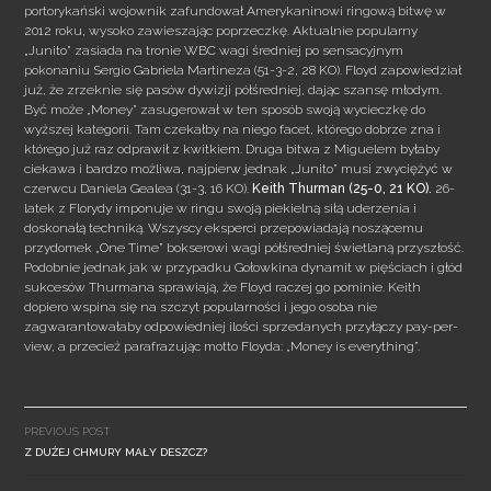
portorykański wojownik zafundował Amerykaninowi ringową bitwę w
2012 roku, wysoko zawieszając poprzeczkę. Aktualnie popularny
„Junito” zasiada na tronie WBC wagi średniej po sensacyjnym
pokonaniu Sergio Gabriela Martineza (51-3-2, 28 KO). Floyd zapowiedział
już, że zrzeknie się pasów dywizji półśredniej, dając szansę młodym.
Być może „Money” zasugerował w ten sposób swoją wycieczkę do
wyższej kategorii. Tam czekałby na niego facet, którego dobrze zna i
którego już raz odprawił z kwitkiem. Druga bitwa z Miguelem byłaby
ciekawa i bardzo możliwa, najpierw jednak „Junito” musi zwyciężyć w
czerwcu Daniela Gealea (31-3, 16 KO).
Keith Thurman (25-0, 21 KO).
26-
latek z Florydy imponuje w ringu swoją piekielną siłą uderzenia i
doskonałą techniką. Wszyscy eksperci przepowiadają noszącemu
przydomek „One Time” bokserowi wagi półśredniej świetlaną przyszłość.
Podobnie jednak jak w przypadku Gołowkina dynamit w pięściach i głód
sukcesów Thurmana sprawiają, że Floyd raczej go pominie. Keith
dopiero wspina się na szczyt popularności i jego osoba nie
zagwarantowałaby odpowiedniej ilości sprzedanych przyłączy pay-per-
view, a przecież parafrazując motto Floyda: „Money is everything”.
Post
navigation
PREVIOUS POST
Z DUŻEJ CHMURY MAŁY DESZCZ?