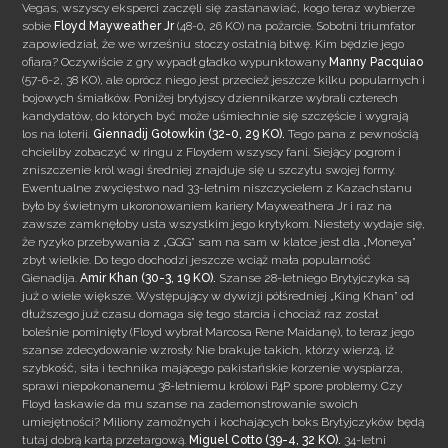
Vegas, wszyscy eksperci zaczęli się zastanawiać, kogo teraz wybierze
sobie
Floyd Mayweather Jr
(48-0, 26 KO) na pożarcie. Sobotni triumfator
zapowiedział, że we wrześniu stoczy ostatnią bitwę. Kim będzie jego
ofiara? Oczywiście z gry wypadł gładko wypunktowany
Manny
Pacquiao
(57-6-2, 38 KO), ale oprócz niego jest przecież jeszcze kilku popularnych i
bojowych śmiałków. Poniżej brytyjscy dziennikarze wybrali czterech
kandydatów, do których być może uśmiechnie się szczęście i wygrają
los na loterii.
Giennadij Gołowkin (32-0, 29 KO).
Tego pana z pewnością
chcieliby zobaczyć w ringu z Floydem wszyscy fani. Siejący pogrom i
zniszczenie król wagi średniej znajduje się u szczytu swojej formy.
Ewentualne zwycięstwo nad 33-letnim niszczycielem z Kazachstanu
było by świetnym ukoronowaniem kariery Mayweathera Jr i raz na
zawsze zamknęłoby usta wszystkim jego krytykom. Niestety wydaje się,
że ryzyko przebywania z „GGG” sam na sam w klatce jest dla „Moneya”
zbyt wielkie. Do tego dochodzi jeszcze wciąż mała popularność
Gienadija.
Amir Khan (30-3, 19 KO).
Szanse 28-letniego Brytyjczyka są
już o wiele większe. Występujący w dywizji półśredniej „King Khan” od
dłuższego już czasu domaga się tego starcia i chociaż raz został
boleśnie pominięty (Floyd wybrał Marcosa Rene Maidanę), to teraz jego
szanse zdecydowanie wzrosły. Nie brakuje takich, którzy wierzą, iż
szybkość, siła i technika mającego pakistańskie korzenie wyspiarza,
sprawi niepokonanemu 38-letniemu królowi P4P spore problemy. Czy
Floyd łaskawie da mu szanse na zademonstrowanie swoich
umiejętności? Miliony zamożnych i kochających boks Brytyjczyków będą
tutaj dobrą kartą przetargową.
Miguel Cotto (39-4, 32 KO).
34-letni