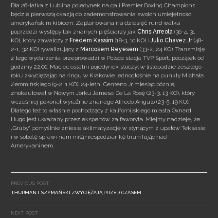
Dla 26-latka z Lublina pojedynek na gali Premier Boxing Champions
będzie pierwszą okazją do zademonstrowania swoich umiejętności
amerykańskim kibicom. Zaplanowana na dziesięć rund walka
poprzedzi
występy tak znanych pięściarzy jak
Chris Arreola
(36-4, 31
KO), który zawalczy z
Fredem
Kassim
(18-3, 10 KO) i
Julio Chavez Jr
(48-
2-1, 32 KO) rywalizujący z
Marcosem Reyesem
(33-2, 24 KO). Transmisję
z tego wydarzenia przeprowadzi w Polsce stacja TVP Sport, początek od
godziny 22:00. Maciec ostatni pojedynek stoczył w listopadzie zeszłego
roku zwyciężając na ringu w Krakowie jednogłośnie na punkty Michała
Żeromińskiego (9-2, 1 KO). 24-letni Centeno Jr miesiąc później
znokautował w Nowym Jorku Jamesa De La Rosę (23-3, 13 KO), który
wcześniej pokonał wyraźnie znanego Alfredo Angulo (23-5, 19 KO).
Dlatego też to właśnie pochodzący z kalifornijskiego miasta Oxnard
Hugo jest uważany przez ekspertów za faworyta. Miejmy nadzieję, że
„Gruby” pomyślnie zniesie aklimatyzację w słynącym z upałów Teksasie
i w sobotę sprawi nam miłą niespodziankę triumfując nad
Amerykaninem.
Post
navigation
PREVIOUS POST
THURMAN I SZYMAŃSKI ZWYCIĘŻAJĄ PRZED CZASEM
NEXT POST