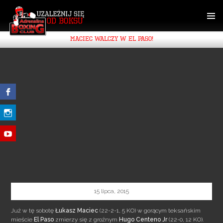
SKIP
TO
CONTENT
PRIMAR
MACIEC WALCZY W EL PASO!
MENU
15 lipca, 2015
Już w tę sobotę
Łukasz Maciec
(22-2-1, 5 KO) w gorącym teksańskim
mieście
El Paso
zmierzy się z groźnym
Hugo Centeno Jr
(22-0, 12 KO).