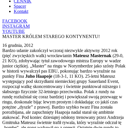
CENNIK
Spacer
Kontakt
FACEBOOK
INSTAGRAM
YOUTUBE
MASTER KRÓLEM STAREGO KONTYNENTU!
16 grudnia, 2012
Bardzo udanie zakończył wczoraj niezwykle aktywny 2012 rok
(pięć zwycięskich walk) wrocławianin
Mateusz Masternak
(29-0,
21 KO), zdobywając tytuł zawodowego mistrza Europy w wadze
junior ciężkiej. „Master” na ringu w Norymberdze jako szósty Polak
w historii wywalczył pas EBU, pokonując bardzo wyraźnie na
punkty Fina
Juho Haapoje
(18-3-1, 11 KO). 25-letni Mateusz
występujący pod skrzydłami niemieckiej grupy Sauerland Event,
rozpoczął walkę skoncentrowany i świetnie punktował niższego i
słabszego fizycznie 32-letniego przeciwnika. Polak z rundy na
rundę rozluźniał się coraz bardziej i powiększał swoją przewagę w
ringu, doskonale bijąc lewym prostym i dokładając co jakiś czas
potężne „dyszle” z prawej. Bardzo szybko twarz Fina została
porozbijana, ale zapuchnięty Haapoja nadal starał się ambitnie
atakować. Pod koniec dziesiątej odsłony trenowany przez Andrzeja
Gmitruka Mateusz świetnie trafił rywala, który wyraźnie odczuł tę
„bombę”, ale gong wybawił go z opresji. Ostatnie dwie rundy to