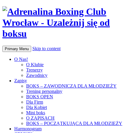
Skip to content
Primary Menu
O Nas!
O Klubie
Trenerzy
Zawodnicy
Zapisy
BOKS – ZAWODNICZA DLA MŁODZIEŻY
Trening personalny
BOKS OPEN
Dla Firm
Dla Kobiet
Mini boks
O ZAPISACH
BOKS – POCZĄTKUJĄCA DLA MŁODZIEŻY
Harmonogram