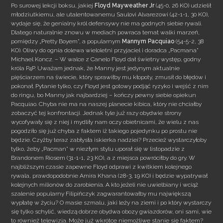
Po surowej lekcji boksu, jakiej
Floyd Mayweather Jr
(45-0, 26 KO) udzielił
młodziutkiemu, ale utalentowanemu Saulovi Alvarezowi (42-1-1, 30 KO),
wydaje się, że genialny król defensywy nie ma godnych siebie rywali.
Dlatego naturalnie znowu w mediach powraca temat walki marzeń,
pomiędzy „Pretty Boyem”, a popularnym
Mannym Pacquiao
(54-5-2, 38
KO). Oliwy do ognia dolewa wieloletni przyjaciel i doradca „Pacmana”
Michael Koncz.
– W walce z Canelo Floyd dał świetny występ, godny
króla P4P. Uważam jednak, że Manny jest jedynym aktualnie
pięściarzem na świecie, który sprawiłby mu kłopoty, zmusił do błędów i
pokonał. Pytanie tylko, czy Floyd jest gotowy podjąć ryzyko i wejść z nim
do ringu, bo Manny jak najbardziej – kończy pewny siebie opiekun
Pacquiao. Chyba nie ma na naszej planecie kibica, który nie chciałby
zobaczyć tej konfrontacji. Jednak tyle już razy obydwie strony
wycofywały się z niej i mydliły nam oczy obietnicami, że wielu z nas
pogodziło się już chyba z faktem iż takiego pojedynku po prostu nie
będzie. Czyżby teraz zabłysła iskierka nadziei? Przecież wystarczyłoby
tylko, żeby „Pacman” w niezłym stylu uporał się w listopadzie z
Brandonem Riosem (31-1-1, 23 KO), a z miejsca powróciłby do gry. W
najbliższym czasie zapewne Floyd odprawi z kwitkiem kolejnego
rywala, prawdopodobnie Amira Khana (28-3, 19 KO) i będzie wypatrywał
kolejnych milionów do zarobienia. A kto jeżeli nie uwielbiany i wciąż
szalenie popularny Filipińczyk zagwarantowałby mu największą
wypłatę w życiu? O masie szmalu, jaki leży na ziemi i po który wystarczy
się tylko schylić, wiedzą dobrze obydwa obozy gwiazdorów, oni sami, wie
to również telewizja. Może już wkrótce niemożliwe stanie się faktem?