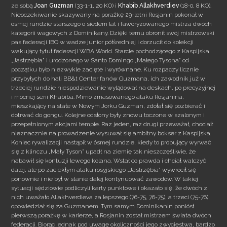
ze sobą
Joan Guzman
(33-1-1, 20 KO) i
Khabib Allakhverdiev
(18-0, 8 KO).
Nieoczekiwanie skazywany na porażkę 29-letni Rosjanin pokonał w
ósmej rundzie starszego o siedem lat i faworyzowanego
mistrza dwóch
kategorii wagowych z Dominikany. Dzięki temu obronił swój mistrzowski
pas federacji IBO w wadze junior półśredniej i dorzucił do kolekcji
wakujący tytuł federacji WBA World. Starcie pochodzącego z Kaspijska
„Jastrzębia” i urodzonego w Santo Domingo „Małego Tysona” od
początku było niezwykle zacięte i wyrównane. Ku rozpaczy licznie
przybyłych do hali BB&t Center fanów Guzmana, ich zawodnik już w
trzeciej rundzie niespodziewanie wylądował na deskach, po precyzyjnej
i mocnej serii Khabiba. Mimo zmasowanego ataku Rosjanina,
mieszkający na stałe w Nowym Jorku Guzman, zdołał się pozbierać i
dotrwać do gongu. Kolejne odsłony były znowu toczone w szalonym i
przepełnionym akcjami tempie. Raz jeden, raz drugi przeważał, chociaż
nieznacznie na prowadzenie wysuwał się ambitny bokser z Kaspijska.
Koniec rywalizacji nastąpił w ósmej rundzie, kiedy to próbujący wyrwać
się z klinczu „Mały Tyson” upadł na ziemię tak nieszczęśliwie, że
nabawił się kontuzji lewego kolana. Wstał co prawda i chciał walczyć
dalej, ale po zaciekłym ataku rosyjskiego „Jastrzębia” wywrócił się
ponownie i nie był w stanie dalej kontynuować zawodów. W takiej
sytuacji sędziowie podliczyli karty punktowe i okazało się, że dwóch z
nich uważało Allakhverdieva za lepszego (76-75, 76-75), a trzeci (75-76)
opowiedział się za Guzmanem. Tym samym Dominikanin poniósł
pierwszą porażkę w karierze, a Rosjanin został mistrzem świata dwóch
federacji. Biorąc jednak pod uwagę okoliczności jego zwycięstwa, bardzo