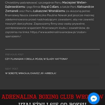
Chcieliśmy podziękować szczególnie Panu
Maciejowi Weber-
Dąbrowskiemu
i jego firmie
Royal Collars
, a także Pani
Aleksandrze
Zemanek
oraz Panu
Łukaszowi Wrońskiemu
za okazaną pomoc
finansową. Nasza zawodniczka Paulina
Nowak jest jeszcze mocniej
zdeterminowana przed nadchodzącymi zawodami, aby nie zawieść
naszych darczyńców. Zapraszamy firmy oraz osoby prywatne,
zainteresowane wsparciem finansowym klubu i zawodników, do
zajrzenia na linka: https://www.adrenalina.wroclaw.pl/zostan-
sponsorem/.
Post
navigation
PREVIOUS POST
CZY FLANAGAN I CROLLA PÓJDĄ W ŚLADY HATTONA?
NEXT POST
W SOBOTĘ WRACAJĄ CHAVEZ JR I ARREOLA!
Adrenalina Boxing Club Wrocław
Uzależnij się od boksu