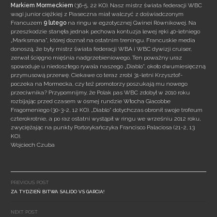
Markiem Mormeckiem
(36-5, 22 KO). Nasz mistrz świata federacji WBC
wagi junior ciężkiej z Piaseczna miał walczyć z doświadczonym
Francuzem
9 lutego
na ringu w egzotycznej Gwinei Równikowej. Na
przeszkodzie
stanęła jednak pechowa kontuzja lewej ręki 40-letniego
„Marksmana”, której doznał na ostatnim treningu. Francuskie media
donoszą, że były mistrz świata federacji WBA i WBC dywizji cruiser,
zerwał ścięgno mięśnia nadgrzebieniowego. Ten poważny uraz
spowoduje u niedoszłego rywala naszego „Diablo”, około dwumiesięczną
przymusową przerwę. Ciekawe co teraz zrobi 31-letni Krzysztof-
poczeka na Mormecka, czy też promotorzy poszukają mu nowego
przeciwnika? Przypomnijmy, że Polak pas WBC zdobył w 2010 roku
rozbijając przed czasem w ósmej rundzie Włocha Giacobbe
Fragomeniego (30-3-2, 12 KO). „Diablo” dotychczas obronił swoje trofeum
czterokrotnie, a po raz ostatni wystąpił w ringu we wrześniu 2012 roku,
zwyciężając na punkty Portorykańczyka Francisco Palaciosa (21-2, 13
KO).
Wojciech Czuba
Post
navigation
PREVIOUS POST
ZA TYDZIEŃ BITWA SALIDO VS GARCIA!
NEXT POST