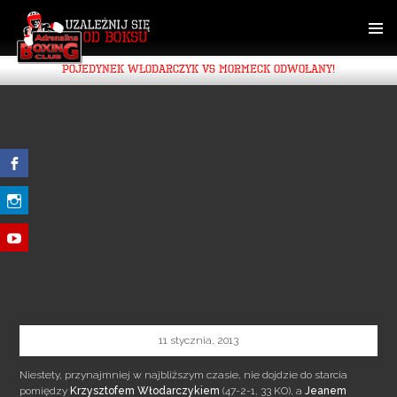
SKIP
TO
CONTENT
PRIMAR
POJEDYNEK WŁODARCZYK VS MORMECK ODWOŁANY!
MENU
11 stycznia, 2013
Niestety, przynajmniej w najbliższym czasie, nie dojdzie do starcia
pomiędzy
Krzysztofem
Włodarczykiem
(47-2-1, 33 KO), a
Jeanem