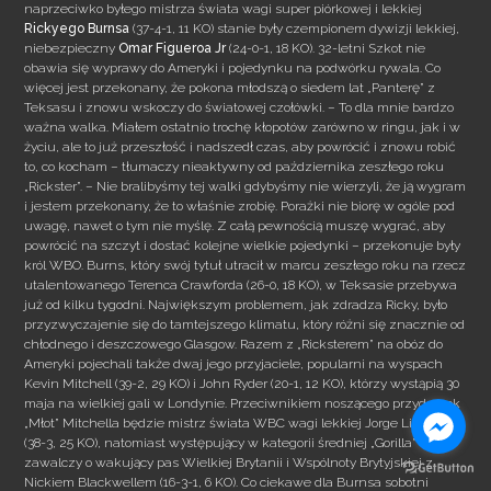
naprzeciwko byłego mistrza świata wagi super piórkowej i lekkiej
Rickyego Burnsa
(37-4-1, 11 KO) stanie były czempionem dywizji lekkiej,
niebezpieczny
Omar Figueroa Jr
(24-0-1, 18 KO). 32-letni Szkot nie
obawia się wyprawy do Ameryki i pojedynku na podwórku rywala.
Co
więcej jest przekonany, że pokona młodszą o siedem lat „Panterę” z
Teksasu i znowu wskoczy do światowej czołówki. – To dla mnie bardzo
ważna walka. Miałem ostatnio trochę kłopotów zarówno w ringu, jak i w
życiu, ale to już przeszłość i nadszedł czas, aby powrócić i znowu robić
to, co kocham – tłumaczy nieaktywny od października zeszłego roku
„Rickster”. – Nie bralibyśmy tej walki gdybyśmy nie wierzyli, że ją wygram
i jestem przekonany, że to właśnie zrobię. Porażki nie biorę w ogóle pod
uwagę, nawet o tym nie myślę. Z całą pewnością muszę wygrać, aby
powrócić na szczyt i dostać kolejne wielkie pojedynki – przekonuje były
król WBO. Burns, który swój tytuł utracił w marcu zeszłego roku na rzecz
utalentowanego Terenca Crawforda (26-0, 18 KO), w Teksasie przebywa
już od kilku tygodni. Największym problemem, jak zdradza Ricky, było
przyzwyczajenie się do tamtejszego klimatu, który różni się znacznie od
chłodnego i deszczowego Glasgow. Razem z „Ricksterem” na obóz do
Ameryki pojechali także dwaj jego przyjaciele, popularni na wyspach
Kevin Mitchell (39-2, 29 KO) i John Ryder (20-1, 12 KO), którzy wystąpią 30
maja na wielkiej gali w Londynie. Przeciwnikiem noszącego przydomek
„Młot” Mitchella będzie mistrz świata WBC wagi lekkiej Jorge Linares
(38-3, 25 KO), natomiast występujący w kategorii średniej „Gorilla”
zawalczy o wakujący pas Wielkiej Brytanii i Wspólnoty Brytyjskiej z
Nickiem Blackwellem (16-3-1, 6 KO). Co ciekawe dla Burnsa sobotni