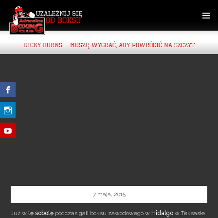
SKIP
TO
CONTENT
PRIMAR
MENU
RICKY BURNS – MUSZĘ WYGRAĆ, ABY POWRÓCIĆ NA SZCZYT
7 maja, 2015
Już w
tę sobotę
podczas gali boksu zawodowego w
Hidalgo
w Teksasie