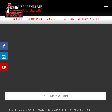
SKIP
TO
CONTENT
PRIMAR
STARCIE BROOK VS ALEXANDER ODWOŁANE PO RAZ TRZECI!
MENU
15 kwietnia, 2013
STARCIE BROOK VS ALEXANDER ODWOŁANE PO RAZ TRZECI!