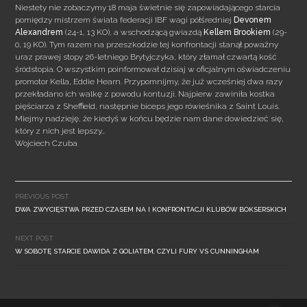
Niestety nie zobaczymy 18 maja świetnie się zapowiadającego starcia
pomiędzy mistrzem świata federacji IBF wagi półśredniej
Devonem
Alexandrem
(24-1, 13 KO), a wschodzącą gwiazdą
Kellem Brookiem
(29-
0, 19 KO). Tym razem na przeszkodzie tej konfrontacji stanął poważny
uraz prawej stopy 26-letniego Brytyjczyka, który złamał czwartą kość
śródstopia.
O wszystkim poinformował dzisiaj w oficjalnym oświadczeniu
promotor Kella, Eddie Hearn. Przypomnijmy, że już wcześniej dwa razy
przekładano ich walkę z powodu kontuzji. Najpierw zawiniła kostka
pięściarza z Sheffield, następnie biceps jego rówieśnika z Saint Louis.
Miejmy nadzieję, że kiedyś w końcu będzie nam dane dowiedzieć się,
który z nich jest lepszy…
Wojciech Czuba
Post
navigation
PREVIOUS POST
DWA ZWYCIĘSTWA PRZED CZASEM NA I KONFRONTACJI KLUBÓW BOKSERSKICH
NEXT POST
W SOBOTĘ STARCIE DAWIDA Z GOLIATEM, CZYLI FURY VS CUNNINGHAM