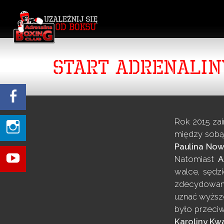
START ADRENALIN
Rok 2015 za
między sobą 
Paulina No
Natomiast
A
walce, sędzi
zdecydowan
uznać wyższ
było przeciw
Karoliny Kw