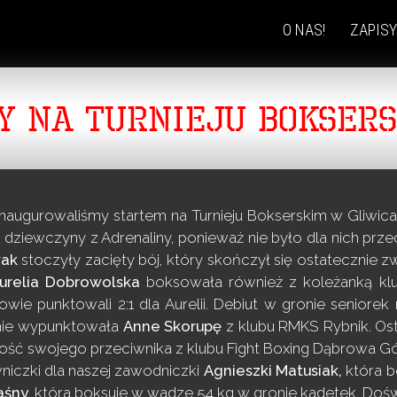
O NAS!
ZAPISY
SKIP
TO
CONTENT
Y NA TURNIEJU BOKSER
inaugurowaliśmy startem na Turnieju Bokserskim w Gliwi
dziewczyny z Adrenaliny, ponieważ nie było dla nich prz
wak
stoczyły zacięty bój, który skończył się ostatecznie 
urelia Dobrowolska
boksowała również z koleżanką k
owie punktowali 2:1 dla Aurelii. Debiut w gronie seniore
ie wypunktowała
Anne Skorupę
z klubu RMKS Rybnik. Os
ość swojego przeciwnika z klubu Fight Boxing Dąbrowa G
niczki dla naszej zawodniczki
Agnieszki Matusiak,
która b
aśny
, która boksuje w wadze 54 kg w gronie kadetek. Do