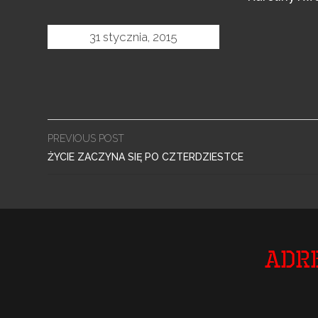
31 stycznia, 2015
Post
PREVIOUS POST
navigation
ŻYCIE ZACZYNA SIĘ PO CZTERDZIESTCE
Adr