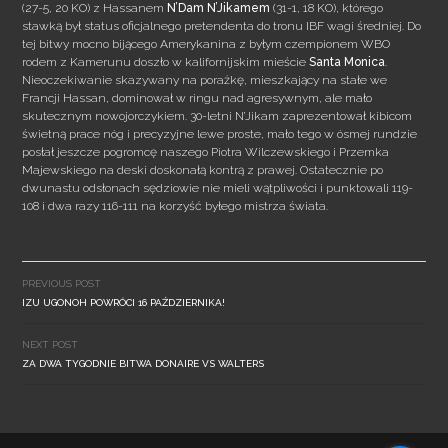
(27-5, 20 KO) z Hassanem
N’Dam N’Jikamem
(31-1, 18 KO), którego
stawką był status oficjalnego pretendenta do tronu IBF wagi średniej. Do
tej bitwy mocno bijącego Amerykanina z byłym czempionem WBO
rodem z Kamerunu doszło w kalifornijskim mieście
Santa Monica
.
Nieoczekiwanie
skazywany na porażkę, mieszkający na stałe we
Francji Hassan, dominował w ringu nad agresywnym, ale mało
skutecznym nowojorczykiem. 30-letni N’Jikam zaprezentował kibicom
świetną prace nóg i precyzyjne lewe proste, mało tego w ósmej rundzie
posłał jeszcze pogromcę naszego Piotra Wilczewskiego i Przemka
Majewskiego na deski doskonałą kontrą z prawej. Ostatecznie po
dwunastu odsłonach sędziowie nie mieli wątpliwości i punktowali 119-
108 i dwa razy 116-111 na korzyść byłego mistrza świata.
Post
navigation
PREVIOUS POST
IZU UGONOH POWRÓCI 16 PAŹDZIERNIKA!
NEXT POST
ZA DWA TYGODNIE BITWA DONAIRE VS WALTERS