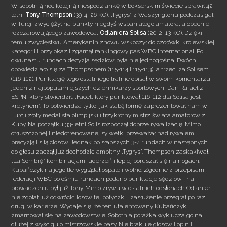
W sobotnią noc kolejną niespodziankę w bokserskim świecie sprawił 42-
letni
Tony
Thompson
(39-4, 26 KO). „Tygrys” z Waszyngtonu podczas gali
w Turcji zwyciężył na punkty niegdyś wspaniałego amatora, a obecnie
rozczarowującego zawodowca,
Odlaniera Solisa
(20-2, 13 KO). Dzięki
temu zwycięstwu Amerykanin znowu wskoczył do czołówki królewskiej
kategorii i przy okazji zgarnął rankingowy pas WBC International.
Po
dwunastu rundach decyzja sędziów była nie jednogłośna. Dwóch
opowiedziało się za Thompsonem (115-114 i 115-113), a trzeci za Solisem
(116-112). Punktację tego ostatniego trafnie opisał w swoim komentarzu
jeden z najpopularniejszych dziennikarzy sportowych, Dan Rafael z
ESPN, który stwierdził: „Facet, który punktował 116-112 dla Solisa jest
kretynem”. To potwierdza tylko, jak słabą formę zaprezentował nam w
Turcji złoty medalista olimpijski i trzykrotny mistrz świata amatorów z
Kuby. Na początku 33-letni Solis rozpoczął dobrze rywalizację. Mimo
otłuszczonej i niedotrenowanej sylwetki przeważał nad rywalem
precyzją i siłą ciosów. Jednak po słabszych 3-4 rundach w następnych
do głosu zaczął już dochodzić ambitny „Tygrys”. Thompson zaskakiwał
„La Sombrę” kombinacjami uderzeń i lepiej poruszał się na nogach.
Kubańczyk na jego tle wyglądał ospale i wolno. Zgodnie z przepisami
federacji WBC po ośmiu rundach podano punktacje sędziów i na
prowadzeniu był już Tony. Mimo zrywu w ostatnich odsłonach Odlanier
nie zdołał już odwrócić losów tej potyczki i zasłużenie przegrał po raz
drugi w karierze. Wydaje się, że ten utalentowany Kubańczyk
zmarnował się na zawodowstwie. Sobotnia porażka wyklucza go na
dłużej z wyścigu o mistrzowskie pasy. Nie brakuje głosów i opinii