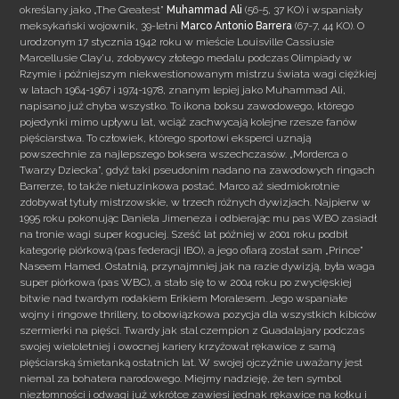
określany jako „The Greatest”
Muhammad Ali
(56-5, 37 KO) i wspaniały
meksykański wojownik, 39-letni
Marco Antonio
Barrera
(67-7, 44 KO). O
urodzonym 17 stycznia 1942 roku w mieście
Louisville Cassiusie
Marcellusie Clay’u, zdobywcy złotego medalu podczas Olimpiady w
Rzymie i późniejszym niekwestionowanym mistrzu świata wagi ciężkiej
w latach 1964-1967 i 1974-1978, znanym lepiej jako Muhammad Ali,
napisano już chyba wszystko. To ikona boksu zawodowego, którego
pojedynki mimo upływu lat, wciąż zachwycają kolejne rzesze fanów
pięściarstwa. To człowiek, którego sportowi eksperci uznają
powszechnie za najlepszego boksera wszechczasów. „Morderca o
Twarzy Dziecka”, gdyż taki pseudonim nadano na zawodowych ringach
Barrerze, to także nietuzinkowa postać. Marco aż siedmiokrotnie
zdobywał tytuły mistrzowskie, w trzech różnych dywizjach. Najpierw w
1995 roku pokonując Daniela Jimeneza i odbierając mu pas WBO zasiadł
na tronie wagi super koguciej. Sześć lat później w 2001 roku podbił
kategorię piórkową (pas federacji IBO), a jego ofiarą został sam „Prince”
Naseem Hamed. Ostatnią, przynajmniej jak na razie dywizją, była waga
super piórkowa (pas WBC), a stało się to w 2004 roku po zwycięskiej
bitwie nad twardym rodakiem Erikiem Moralesem. Jego wspaniałe
wojny i ringowe thrillery, to obowiązkowa pozycja dla wszystkich kibiców
szermierki na pięści. Twardy jak stal czempion z Guadalajary podczas
swojej wieloletniej i owocnej kariery krzyżował rękawice z samą
pięściarską śmietanką ostatnich lat. W swojej ojczyźnie uważany jest
niemal za bohatera narodowego. Miejmy nadzieję, że ten symbol
niezłomności i odwagi już wkrótce zawiesi jednak rękawice na kołku i