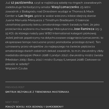
Już
12 października
, czyli w najbliższą sobotę na ringach zawodowych
zadebiutuje fantastyczny amator
Wasyl Łomaczenko
. 25-letni
zawodnik z Białogrodu nad Dniestrem wystąpi w Thomas & Mack
Center w
Las Vegas
, gdzie w walce wieczoru kibice obejrzą starcie
Juana Manuela Marqueza z Timothym Bradleyem.
O talencie
ukraińskiej gwiazdy boksu amatorskiego niech świadczy fakt, że jako
przeciwnika wybrano mu twardego Meksykanina
Jose Ramireza
(25-3,
15 KO), do którego należy pas WBO International kategorii piórkowej.
Jeżeli jednak popatrzymy na dotychczasowe osiągnięcia Łomaczenki, to
ekspresowe tempo narzucone przez promotorów przestaje dziwić. Ten
uznawany przez ekspertów za najlepszego na świecie pięściarza
amatorskiego dwóch ostatnich dekad zawodnik, to m.in. dwukrotny złoty
medalista olimpijski (Pekin 2008 i Londyn 2012), dwukrotny mistrz świata
(Mediolan 2009 i Baku 2011) i mistrz Europy (Liverpool 2008). Ciekawe co
pokaże w sobotę?
Wojciech Czuba
Post
navigation
PREVIOUS POST
GMITRUK REZYGNUJE Z TRENOWANIA MASTERNAKA
NEXT POST
POKAZY BOKSU, KICK-BOXINGU I SAMOOBRONY!