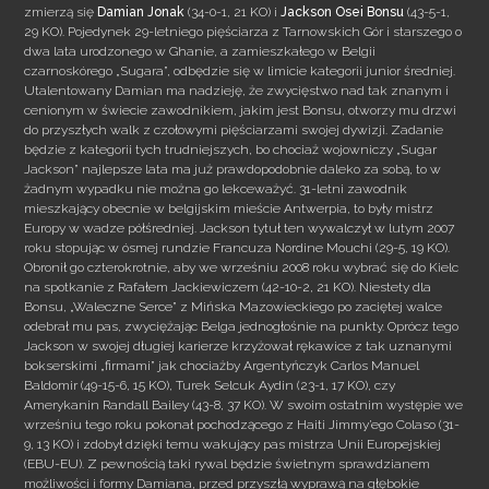
zmierzą się
Damian Jonak
(34-0-1, 21 KO) i
Jackson Osei Bonsu
(43-5-1,
29 KO). Pojedynek 29-letniego pięściarza z Tarnowskich Gór i starszego o
dwa lata urodzonego w Ghanie, a zamieszkałego w Belgii
czarnoskórego „Sugara”, odbędzie się w limicie kategorii junior średniej.
Utalentowany Damian ma nadzieję, że zwycięstwo nad tak znanym i
cenionym w świecie zawodnikiem, jakim jest Bonsu, otworzy mu drzwi
do przyszłych walk z czołowymi pięściarzami swojej dywizji. Zadanie
będzie z kategorii tych trudniejszych, bo chociaż wojowniczy „Sugar
Jackson” najlepsze lata ma już prawdopodobnie daleko za sobą, to w
żadnym wypadku nie można go lekceważyć. 31-letni zawodnik
mieszkający obecnie w belgijskim mieście Antwerpia, to były mistrz
Europy w wadze półśredniej. Jackson tytuł ten wywalczył w lutym 2007
roku stopując w ósmej rundzie Francuza Nordine Mouchi (29-5, 19 KO).
Obronił go czterokrotnie, aby we wrześniu 2008 roku wybrać się do Kielc
na spotkanie z Rafałem Jackiewiczem (42-10-2, 21 KO). Niestety dla
Bonsu, „Waleczne Serce” z Mińska Mazowieckiego po zaciętej walce
odebrał mu pas, zwyciężając Belga jednogłośnie na punkty. Oprócz tego
Jackson w swojej długiej karierze krzyżował rękawice z tak uznanymi
bokserskimi „firmami” jak chociażby Argentyńczyk Carlos Manuel
Baldomir (49-15-6, 15 KO), Turek Selcuk Aydin (23-1, 17 KO), czy
Amerykanin Randall Bailey (43-8, 37 KO). W swoim ostatnim występie we
wrześniu tego roku pokonał pochodzącego z Haiti Jimmy’ego Colaso (31-
9, 13 KO) i zdobył dzięki temu wakujący pas mistrza Unii Europejskiej
(EBU-EU). Z pewnością taki rywal będzie świetnym sprawdzianem
możliwości i formy Damiana, przed przyszłą wyprawą na głębokie