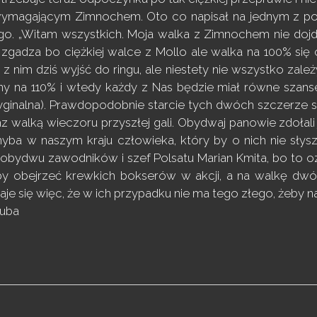
wymagającym Zimnochem. Oto co napisał na jednym z po
go. „Witam wszystkich. Moja walka z Zimnochem nie dojd
e zgadza bo ciężkiej walce z Mollo ale walka na 100% się
 nim dziś wyjść do ringu, ale niestety nie wszystko zal
y na 110% i wtedy każdy z Nas będzie miał równe szanse
yginalna). Prawdopodobnie starcie tych dwóch szczerze się
az walką wieczoru przyszłej gali. Obydwaj panowie zdołali 
hyba w naszym kraju człowieka, który by o nich nie słys
obydwu zawodników i szef Polsatu Marian Kmita, bo to 
by obejrzeć krewkich bokserów w akcji, a na walkę dwóch
aje się więc, że w ich przypadku nie ma tego złego, żeby n
zuba