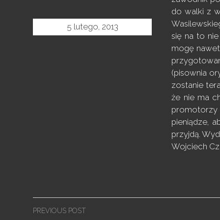
do walki z 
Wasilewskie
5 lutego, 2013
się na to ni
mogę nawet z
przygotowan
(pisownia or
zostanie ter
że nie ma c
promotorzy 
pieniądze, a
przyjdą. Wyd
Wojciech C
Post
PREVIOUS POST
navigation