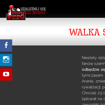
WALKA 
Niestety dzi
fanów szermi
odbędzie si
tymczasem tr
Arenie, zmie
rywalizacji 
Chociaż 23-l
lądował na d
zawodnik pot