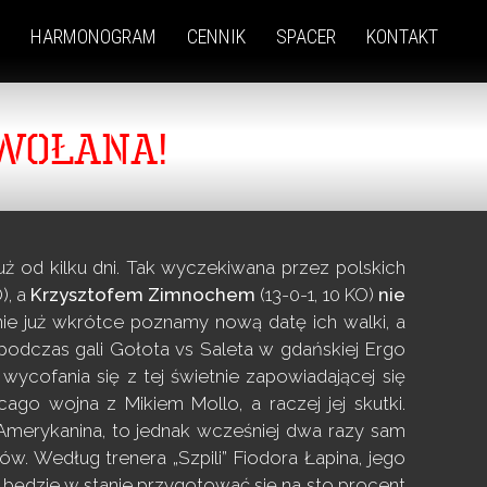
HARMONOGRAM
CENNIK
SPACER
KONTAKT
WOŁANA!
już od kilku dni. Tak wyczekiwana przez polskich
), a
Krzysztofem Zimnochem
(13-0-1, 10 KO)
nie
nie już wkrótce poznamy nową
datę ich walki, a
podczas gali Gołota vs Saleta w gdańskiej Ergo
ycofania się z tej świetnie zapowiadającej się
cago wojna z Mikiem Mollo, a raczej jej skutki.
e Amerykanina, to jednak wcześniej dwa razy sam
ów. Według trenera „Szpili” Fiodora Łapina, jego
e będzie w stanie przygotować się na sto procent