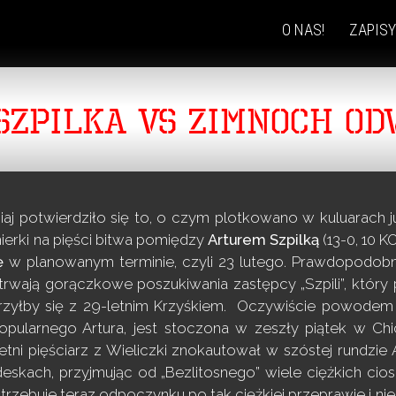
O NAS!
ZAPISY
SKIP
TO
CONTENT
SZPILKA VS ZIMNOCH OD
siaj potwierdziło się to, o czym plotkowano w kuluarach 
erki na pięści bitwa pomiędzy
Arturem Szpilką
(13-0, 10 KO
ę
w planowanym terminie, czyli 23 lutego. Prawdopodob
wają gorączkowe poszukiwania zastępcy „Szpili”, który 
rzyłby się z 29-letnim Krzyśkiem. Oczywiście powodem w
popularnego Artura, jest stoczona w zeszły piątek w Chi
etni pięściarz z Wieliczki znokautował w szóstej rundzi
eskach, przyjmując od „Bezlitosnego” wiele ciężkich cios
rzebuje teraz odpoczynku po tak ciężkiej przeprawie i ni