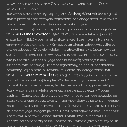
WAWRZYK PRZED SZANSĄ ŻYCIA. CZY GULIWER POKRZYŻUJE
WSZYSTKIM PLANY?
Już w ten piątek w stolicy Rosji 25-letni
Andrzej Wawrzyk
(27-0, 13 KO)
stanie przed szansą zdobycia najbardziej cenionego trofeum w boksie
zawodowym- mistrzostwa świata królewskiej dywizji. Jego
przeciwnikiem będzie lokalny bohater, posiadacz pasa federacji WBA
World
Aleksander Powetkin
(25-0, 17 KO). Szanse Polaka większość
ekspertów i kibiców ocenia jako nikłe.
33-letni czempion z Kurska to
ogromny pięściarski talent, który będąc amatorem zdobył wszystko co
było do zdobycia. W swojej kolekcji ma złoto olimpijskie (2004) i świata
(2003), a także dwukrotnie wygrywał Mistrzostwa Europy (2002 i 2004). O
tym jak bardzo Powietkin i jego obóz lekceważą Andrzeja niech
świadczy fakt, że trwają już prace organizacyjne nad super starciem
pomiędzy Rosjaninem, a ukraińskim królem, do którego należy tytuł
WBA Super
Władimirem Kliczką
(60-3, 51 KO). Czy „Guliwer” z Krakowa
pokrzyżuje te dalekosiężne plany? – Jestem przygotowany na 110
procent do tego starcia i wiem, że stać mnie na to, aby przywieźć pas do
Polski – stwierdza z wielką pewnością siebie podopieczny Fiodora
Łapina. – Zapowiada się prawdziwa wojna, bo od samego początku go
zaatakuję. Zrobię wszystko co w mojej mocy, żeby go pokonać! – dodaje
zdeterminowany Polak. Przypomnijmy, że wcześniej ta sztuka nie udała
się czterem jego kolegom po fachu, czyli Andrzejowi Gołocie, Tomaszowi
Adamkowi, Albertowi Sosnowskiemu i Mariuszowi Wachowi. Czy
Andrzej przerwie tą złą passę i powróci do Krakowa jako pierwszy polski
zawodowy mistrz wagi ciężkiej? Odpowiedź poznamy już 17 maja.