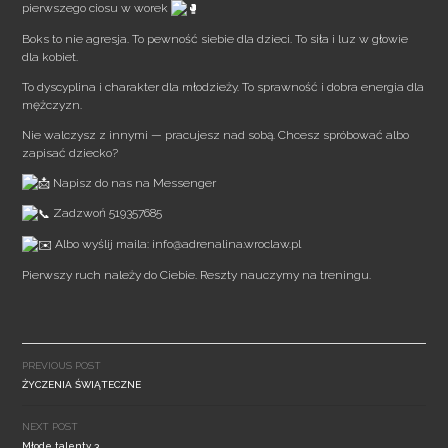
pierwszego ciosu w worek
Boks to nie agresja. To pewność siebie dla dzieci. To siła i luz w głowie
dla kobiet.
To dyscyplina i charakter dla młodzieży. To sprawność i dobra energia dla
mężczyzn.
Nie walczysz z innymi — pracujesz nad sobą. Chcesz spróbować albo
zapisać dziecko?
Napisz do nas na Messenger
Zadzwoń 519357685
Albo wyślij maila: info@adrenalina.wroclaw.pl
Pierwszy ruch należy do Ciebie. Reszty nauczymy na treningu.
Post
navigation
PREVIOUS POST
ŻYCZENIA ŚWIĄTECZNE
NEXT POST
Młode talenty 3