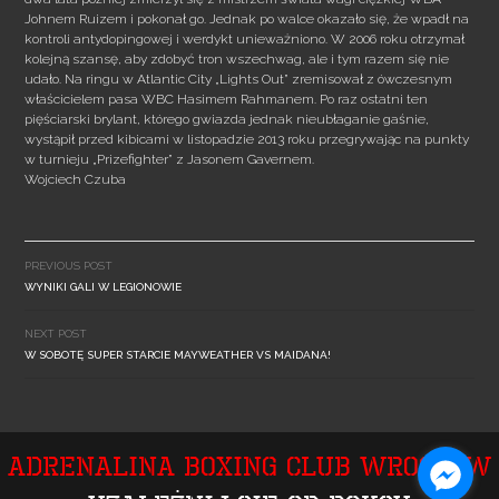
Johnem Ruizem i pokonał go. Jednak po walce okazało się, że wpadł na
kontroli antydopingowej i werdykt unieważniono. W 2006 roku otrzymał
kolejną szansę, aby zdobyć tron wszechwag, ale i tym razem się nie
udało. Na ringu w Atlantic City „Lights Out” zremisował z ówczesnym
właścicielem pasa WBC Hasimem Rahmanem. Po raz ostatni ten
pięściarski brylant, którego gwiazda jednak nieubłaganie gaśnie,
wystąpił przed kibicami w listopadzie 2013 roku przegrywając na punkty
w turnieju „Prizefighter” z Jasonem Gavernem.
Wojciech Czuba
Post
navigation
PREVIOUS POST
WYNIKI GALI W LEGIONOWIE
NEXT POST
W SOBOTĘ SUPER STARCIE MAYWEATHER VS MAIDANA!
Adrenalina Boxing Club Wrocław