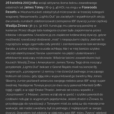
26 kwietnia 2003 roku
wciąż aktywna ikona boksu zawodowego
ostatnich lat
James Toney
(76-9-3, 46 KO), na ringu w
Foxwoods
Resorts
w Mashantucket zdobył tytuł mistrzowski w trzeciej kategorii
wagowej. Niesamowity „Lights Out” po zaciętych i wypełnionych akcją
dwunastu rundach zdetronizował czempiona IBF dywizji junior ciężkiej
Wasilija Żirowa
(38-3-1, 32 KO), fundując mu pierwszą porażkę w
karierze.
Przez długie lata kategoria cruiser była zapomniana przez
kibiców i ekspertów. Uważano ją za zaplecze królewskiej dywizji, gdzie
możliwość rywalizacji dostawali „mali” i niepopularni ciężcy. Jednak to
najcięższa waga zgarniała cały prestiż i zainteresowanie bokserskiego
świata, a junior ciężkiej rzucała ochłapy. Ale i w niej bardzo szybko
zaczęli elektryzować fanów szermierki na pięści utalentowani i
efektownie walczący mistrzowie. Właśnie takimi zawodnikami byli
Kazach Wasilij Żirow i Amerykanin James Toney. Tego dnia noszący
przydomek „Lights Out” bokser z Grand Rapids miał na koncie 65
wygranych, 4 przegrane i 2 remisy i nie dzierżył żadnego znaczącego
trofeum od czasu, gdy 1994 roku wypunktował go świetny Roy Jones.
Sławny Junior pozbawił wówczas swojego rodaka pasa IBF wagi super
średniej. Następnie Toneya jeszcze dwa razy pokonał Montell Griffin
(1995 i 1996), a w 1997 Drake Thadzi. Jednak od czasu wpadki z
„Koszmarem” z Malawi, James wziął się w garść i szybko powrócił do
czołówki notując 11 wygranych pojedynków. Jeżeli chodzi o Żirowa, to
przystępując do rywalizacji z Toneyem miał za sobą 14-sto miesięczne
wakacje, ale nadal uważany był za jednego z najlepszych w swojej
dywizji. Dowodem był zdobyty w 1999 roku pas IBF, który „Tygrys” odebrał