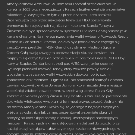
Amerykaninowi Arthurowi Williamsowi i obronił sześciokrotnie. 26
kwietnia 2003 roku niebezpieczny Kazach legitymował się wspaniałym
rekordem 31 zwycięstw, w tym 27 przed czasem i zero porażek.
Organizująca całe przedsięwzięcie telewizja HBO postanowiła
promować ten pojedynek najniższym kosztem. Starcie Toneya z
Żirowem nie było sprzedawane w systemie PPV, lecz udostępniono je w
kanale otwartym. Na miejsce rozegrania walki wybrano Foxwoods Resort
Casino w Conneticut, któremu daleko było jednak do cieszącego się
zasłużonym prestiżem MGM Grand, czy słynnej Madison Square
Garden. Całą swoją uwagę ta potężna stacja skupiła bowiem, na
mającym się odbyć tydzień później wielkim powrocie Oscara De La Hoyi,
który w Staples Center bronił swój pas WBC wagi junior średniej.
Sytuację próbował ratować Toney, który zawsze pewny siebie i
wygadany, wyzywał do walki wszystkich dookoła robiąc szum i
zamieszanie w mediach. „Lights Out” nie omieszkał ominąć Lennoxa
Lewisa i oczywiście Roya Jonesa Juniora, który niecałe dwa miesiące
wcześniej zdetronizował z tronu wszechwag Johna Ruiza. Gdy
zabrzmiał pierwszy gong Żirow ruszył do ataku zmuszając pretendenta
do o wiele większego wysiłku niż ten mógł przypuszczać. Jednak nie
na darmo Amerykanina uważa się za jednego z najwybitniejszych
pięściarzy ostatnich lat. James prezentował wspaniałe obrony i
precyzyjne kontrujące bomby z prawej, wstrząsające nacierającym
mistrzem. Kazach jednak nie ustępował i nadal parł do przodu przy
każdej okazji ładując w tułów szybkiego i szalenie niewygodnego w
obronie Jamesa, potężne ciosy. Wraz z upływem kolejnych rund „Tygrys”