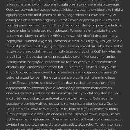
z Kazachstanu swoim uporem i ciągłą presją zyskiwał małą przewagę.
Obydwaj zawodnicy sprezentowali kibicom wspaniałe widowisko i nikt z
oglądających nie miał prawa czuć się tego wieczoru zawiedziony. W
ósmej odsłonie sędzia ringowy ukarał Żirowa odjęciem punktu za cios
poniżej pasa, jednak mistrz IBF szybko odrobił stratę po przerwie ładując
w pretendenta wiele celnych uderzeń. Po jedenastej rundzie Harold
Lederman, który na antenie HBO zajmował się nieoficjalną punktacją
pojedynku, widział wygraną Kazacha w stosunku 105:103. Czując, że nic
nie jest jeszcze rozstrzygnięte trener Toneya polecił mu, aby dał z siebie
wszystko przez ostatnie trzy minuty tego boju. „Lights Out” tak właśnie
zrobił i tą mistrzowską rundą przesądził o swoim końcowym triumfie.
Amerykanin zasypywał przeciwnika fantastycznymi uderzeniami z
obydwu rąk. Zmęczony obrońca tytułu nie miał już tyle sił i szybkości,
aby odpowiednio reagować i odpowiadać na atakującego Jamesa. 30
sekund przed końcem Toney znalazł się przy linach, ale mimo tego
zranił Żirowa lewym sierpowym na tułów, następnie błyskawicznie
doprowadził do szczęki rywala kombinacje czterech morderczych
ciosów i Kazach padł na deski. Poważnie ranny zdołał powstać na nogi,
a od ciężkiego nokautu uratował go zbawienny gong. Ostatecznie
sędziowie punktowali jednogłośnie na korzyść pretendenta z Grand
Rapids 116-110 i dwa razy 117-109. Po tej bardzo ciężkiej walce, w której
Żirow przyjął wiele ciężkich ciosów i stracił sporo zdrowia, nigdy już nie
był tym samym pięściarzem. Niedane mu było już walczyć o mistrzostwo
świata i na sportową emeryturę przeszedł w 2010 roku. Toney natomiast
dwa lata później zmierzył się z mistrzem świata wagi ciężkiej WBA