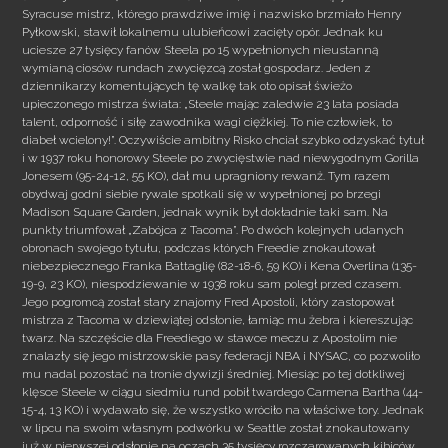
Syracuse mistrz, którego prawdziwe imię i nazwisko brzmiało Henry
Pyłkowski, stawił lokalnemu ulubieńcowi zacięty opór. Jednak ku
uciesze 27 tysięcy fanów Steela po 15 wypełnionych nieustanną
wymianą ciosów rundach zwycięzcą został gospodarz. Jeden z
dziennikarzy komentujących tę walkę tak oto opisał świeżo
upieczonego mistrza świata: „Steele mając zaledwie 23 lata posiada
talent, odporność i siłę zawodnika wagi ciężkiej. To nie człowiek, to
diabeł wcielony!”. Oczywiście ambitny Risko chciał szybko odzyskać tytuł
i w 1937 roku honorowy Steele po zwycięstwie nad niewygodnym Gorilla
Jonesem (95-24-12, 55 KO), dał mu upragniony rewanż. Tym razem
obydwaj godni siebie rywale spotkali się w wypełnionej po brzegi
Madison Square Garden, jednak wynik był dokładnie taki sam. Na
punkty triumfował „Zabójca z Tacoma”. Po dwóch kolejnych udanych
obronach swojego tytułu, podczas których Freedie znokautował
niebezpiecznego Franka Battaglię (82-18-6, 59 KO) i Kena Overlina (135-
19-9, 23 KO), niespodziewanie w 1938 roku sam poległ przed czasem.
Jego pogromcą został stary znajomy Fred Apostoli, który zastopował
mistrza z Tacoma w dziewiątej odsłonie, łamiąc mu żebra i kiereszując
twarz. Na szczęście dla Freediego w stawce meczu z Apostolim nie
znalazły się jego mistrzowskie pasy federacji NBA i NYSAC, co pozwoliło
mu nadal pozostać na tronie dywizji średniej. Miesiąc po tej dotkliwej
klęsce Steele w ciągu siedmiu rund pobił twardego Carmena Bartha (44-
15-4, 13 KO) i wydawało się, że wszystko wróciło na właściwe tory. Jednak
w lipcu na swoim własnym podwórku w Seattle został znokautowany
już w pierwszej odsłonie na oczach 35 tysięcy rozczarowanych kibiców,