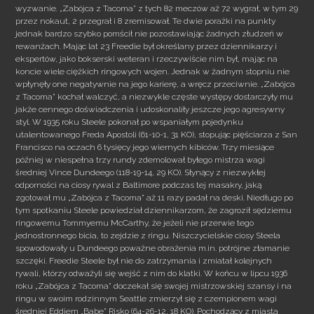
wyzwanie. „Zabójca z Tacoma” z tych 82 meczów aż 72 wygrał, w tym 29
przez nokaut, 2 przegrał i 8 zremisował. Te dwie porażki na punkty
jednak bardzo szybko pomścił nie pozostawiając żadnych złudzeń w
rewanżach. Mając lat 23 Freedie był określany przez dziennikarzy i
ekspertów, jako bokserski weteran i rzeczywiście nim był, mając na
koncie wiele ciężkich ringowych wojen. Jednak w żadnym stopniu nie
wpłynęły one negatywnie na jego karierę, a wręcz przeciwnie. „Zabójca
z Tacoma” kochał walczyć, a niezwykle częste występy dostarczyły mu
jakże cennego doświadczenia i udoskonaliły jeszcze jego agresywny
styl. W 1935 roku Steele pokonał po wspaniałym pojedynku
utalentowanego Freda Apostoli (61-10-1, 31 KO), stopując pięściarza z San
Francisco na oczach 6 tysięcy jego wiernych kibiców. Trzy miesiące
później w niespełna trzy rundy zdemolował byłego mistrza wagi
średniej Vince Dundeego (118-19-14, 29 KO). Słynący z niezwykłej
odporności na ciosy rywal z Baltimore podczas tej masakry, jaką
zgotował mu „Zabójca z Tacoma” aż 11 razy padał na deski. Niedługo po
tym spotkaniu Steele powiedział dziennikarzom, że zagroził sędziemu
ringowemu Tommyemu McCarthy, że jeżeli nie przerwie tego
jednostronnego bicia, to zejdzie z ringu. Niszczycielskie ciosy Steela
spowodowały u Dundeego poważne obrażenia m.in. potrójne złamanie
szczęki. Freedie Steele był nie do zatrzymania i zmiatał kolejnych
rywali, którzy odważyli się wejść z nim do klatki. W końcu w lipcu 1936
roku „Zabójca z Tacoma” doczekał się swojej mistrzowskiej szansy i na
ringu w swoim rodzinnym Seattle zmierzył się z czempionem wagi
średniej Eddiem „Babe” Risko (64-26-12, 18 KO). Pochodzący z miasta