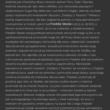
średniej jak chociażby bliscy naszym sercom Tony Zale i Stanley
Ketchel, twardy jak stal Jake LaMotta, czy niezwykle popularni i
utalentowani Sugar Ray Robinson, lub Marvin Hagler. Jednak czy ktoś
oprócz wytrawnych koneserów słyszał o „Zabójcy z Tacoma”? Mowa o
trochę
zapomnianym, ale bez wątpienia jednym z najwspanialszych
czempionów w historii, jakim był
Freddie Steele
(125-5-11, 60 KO), o
którym dziennikarze mówili, że to nie człowiek, a diabeł wcielony.
Freddie Steele swoją profesjonalną karierę zaczynał mając 14 lat, a na
sportową emeryturę przeszedł mając lat 28. Przez blisko 15 lat swoich
występów ten posiadający niezwykłą siłę ciosu i odporność zawodnik
stoczył ponad 140 pojedynków, wywalczył mistrzostwo świata wagi
średniej i regularnie toczył po kilkanaście walk rocznie. Myliłby się
jednak ten, kto sądziłby, że po zawieszeniu rękawic na kołku i tak
intensywnej sportowej eksploatacji organizmu Freedie stał się wrakiem,
stracił wszystkie pieniądze i umarł w zapomnieniu. Niezwykle
popularny w swoich czasach „Zabójca z Tacoma” po rozstaniu z ringiem
żył pełnią życia, spełniał się aktorsko i pomnażał swoje dolary ujawniając
świetną smykałkę do interesów. Ale po kolei… Freedie urodził się 18
grudnia 1912 roku w Seattle, ale bardzo szybko razem z rodziną
przeniósł się do miasta Tacoma. Już jako sześcioletni chłopak wiedział
doskonale kim chce być w przyszłości – mistrzem świata w boksie
zawodowym. Rodzice małego urwisa nie podzielali jego entuzjazmu do
tak wymagającego i brutalnego sportu i mieli nadzieję, że wraz z
wiekiem ich pociecha zmieni plany na życie. Nic z tego. Freedie
codziennie po szkole samotnie ćwiczył szlachetną sztukę samoobrony