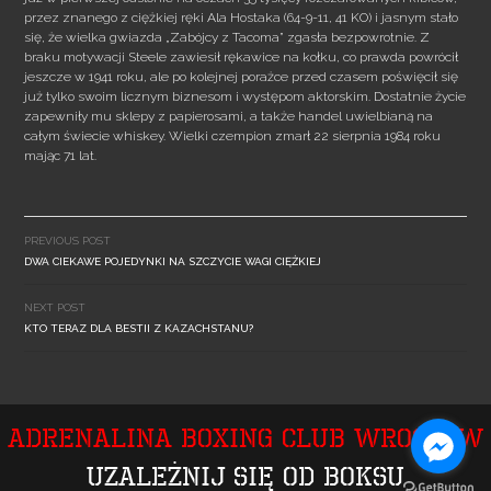
przez znanego z ciężkiej ręki Ala Hostaka (64-9-11, 41 KO) i jasnym stało
się, że wielka gwiazda „Zabójcy z Tacoma” zgasła bezpowrotnie. Z
braku motywacji Steele zawiesił rękawice na kołku, co prawda powrócił
jeszcze w 1941 roku, ale po kolejnej porażce przed czasem poświęcił się
już tylko swoim licznym biznesom i występom aktorskim. Dostatnie życie
zapewniły mu sklepy z papierosami, a także handel uwielbianą na
całym świecie whiskey. Wielki czempion zmarł 22 sierpnia 1984 roku
mając 71 lat.
Post
navigation
PREVIOUS POST
DWA CIEKAWE POJEDYNKI NA SZCZYCIE WAGI CIĘŻKIEJ
NEXT POST
KTO TERAZ DLA BESTII Z KAZACHSTANU?
Adrenalina Boxing Club Wrocław
Uzależnij się od boksu