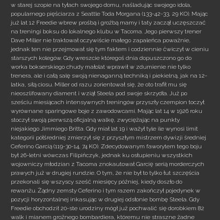
w starej szopie na tyłach swojego domu, naśladując swojego idola,
popularnego pięściarza z Seattle Toda Morgana (133-42-33, 29 KO). Mając
już lat 12 Freedie wbrew prośbą i groźbą mamy i taty zaczął uczęszczać
na treningi boksu do lokalnego klubu w Tacoma. Jego pierwszy trener
Dave Miller nie traktował oczywiście małego zapaleńca poważnie,
jednak ten nie przejmował się tym faktem i codziennie ćwiczył w cieniu
starszych kolegów. Gdy wreszcie któregoś dnia dopuszczono go do
worka bokserskiego chudy małolat wprawił w zdumienie nie tylko
trenera, ale i całą salę swoją nienaganną techniką i piekielną, jak na 12-
latka, siłą ciosu. Miller od razu zorientował się, że oto trafił mu się
nieoszlifowany diament i wziął Steela pod swoje skrzydła. Już po
sześciu miesiącach intensywnych treningów przyszły czempion toczył
wyrównane sparingowe boje z zawodowcami. Mając lat 14 w 1926 roku
stoczył swoją pierwszą oficjalną walkę, zwyciężając na punkty
niejakiego Jimmiego Britta. Gdy miał lat 19 i ważył tyle ile wynosi limit
kategorii półśredniej zmierzył się z przyszłym mistrzem dywizji średniej
Ceferino Garcią (119-30-14, 74 KO). Zdecydowanym faworytem tego boju
był 26-letni wówczas Filipińczyk, jednak ku osłupieniu wszystkich
wojowniczy młodzian z Tacoma znokautował Garcię serią morderczych
prawych już w drugiej rundzie. O tym, że nie był to tylko łut szczęścia
przekonali się wszyscy sześć miesięcy później, kiedy doszło do
rewanżu. Żądny zemsty Ceferino i tym razem zakończył pojedynek w
pozycji horyzontalnej inkasując w drugiej odsłonie bombę Steela. Gdy
Freedie obchodził 20-ste urodziny mógł już pochwalić się dorobkiem 82
walk i mianem groźnego bombardiera, któremu nie straszne żadne